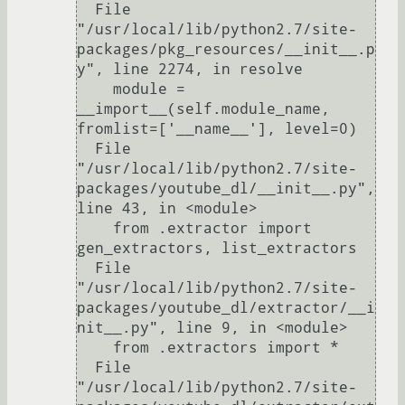
  File 
"/usr/local/lib/python2.7/site-
packages/pkg_resources/__init__.p
y", line 2274, in resolve

    module = 
__import__(self.module_name, 
fromlist=['__name__'], level=0)

  File 
"/usr/local/lib/python2.7/site-
packages/youtube_dl/__init__.py", 
line 43, in <module>

    from .extractor import 
gen_extractors, list_extractors

  File 
"/usr/local/lib/python2.7/site-
packages/youtube_dl/extractor/__i
nit__.py", line 9, in <module>

    from .extractors import *

  File 
"/usr/local/lib/python2.7/site-