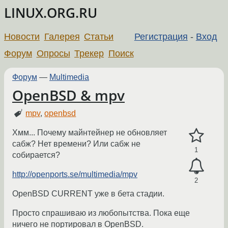
LINUX.ORG.RU
Новости
Галерея
Статьи
Регистрация
-
Вход
Форум
Опросы
Трекер
Поиск
Форум
—
Multimedia
OpenBSD & mpv
mpv
,
openbsd
Хмм... Почему майнтейнер не обновляет
сабж? Нет времени? Или сабж не
1
собирается?
http://openports.se/multimedia/mpv
2
OpenBSD CURRENT уже в бета стадии.
Просто спрашиваю из любопытства. Пока еще
ничего не портировал в OpenBSD.