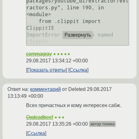
packages/youtube_dl/extractor/ext
ractors.py", line 190, in 
<module>

    from .clippit import 
ClippitIE

ImportError: No module named 
Развернуть
clippit
commagray
★★★★★
29.08.2017 13:34:12 +00:00
Показать ответы
Ссылка
Ответ на:
комментарий
от Deleted
29.08.2017
13:13:49 +00:00
Всех причастных и кому интересен сабж.
Oxdeadbeef
★★★
29.08.2017 13:35:26 +00:00
автор топика
Ссылка