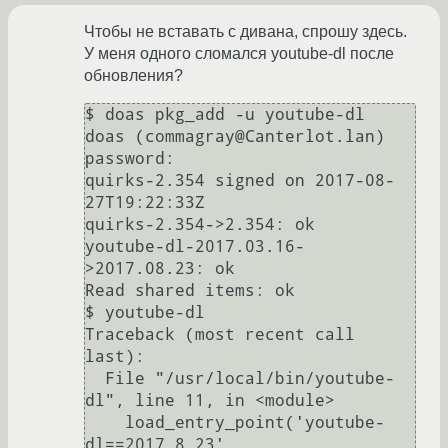
Чтобы не вставать с дивана, спрошу здесь.
У меня одного сломался youtube-dl после
обновления?
$ doas pkg_add -u youtube-dl

doas (commagray@Canterlot.lan) 
password: 

quirks-2.354 signed on 2017-08-
27T19:22:33Z

quirks-2.354->2.354: ok

youtube-dl-2017.03.16-
>2017.08.23: ok

Read shared items: ok

$ youtube-dl                                                                   

Traceback (most recent call 
last):

  File "/usr/local/bin/youtube-
dl", line 11, in <module>

    load_entry_point('youtube-
dl==2017.8.23', 