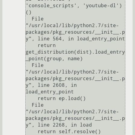
'console_scripts', 'youtube-dl')
()

  File 
"/usr/local/lib/python2.7/site-
packages/pkg_resources/__init__.p
y", line 564, in load_entry_point

    return 
get_distribution(dist).load_entry
_point(group, name)

  File 
"/usr/local/lib/python2.7/site-
packages/pkg_resources/__init__.p
y", line 2608, in 
load_entry_point

    return ep.load()

  File 
"/usr/local/lib/python2.7/site-
packages/pkg_resources/__init__.p
y", line 2268, in load

    return self.resolve()
