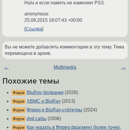
Hulu и если память не изменяет PS3.
anonymous
25.09.2015 18:07:43 +00:00
Ссылка
Вы не можете добавлять комментарии в эту тему. Тема
перемещена в архив.
←
Multimedia
→
Похожие темы
BluRay болванки
(2026)
Форум
XBMC и BluRay
(2013)
Форум
ffmpeg и BluRay-субтитры
(2024)
Форум
dvd сабы
(2006)
Форум
Как указать в ffmpeg фрагмент более точно,
Форум