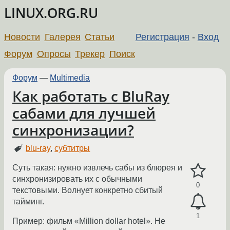
LINUX.ORG.RU
Новости
Галерея
Статьи
Регистрация
-
Вход
Форум
Опросы
Трекер
Поиск
Форум
—
Multimedia
Как работать с BluRay
сабами для лучшей
синхронизации?
blu-ray
,
субтитры
Суть такая: нужно извлечь сабы из блюрея и
синхронизировать их с обычными
0
текстовыми. Волнует конкретно сбитый
тайминг.
1
Пример: фильм «Million dollar hotel». Не