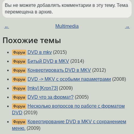
Вы не можете добавлять комментарии в эту тему. Тема
перемещена в архив.
←
Multimedia
→
Похожие темы
DVD в mkv
(2015)
Форум
Битый DVD в MKV
(2014)
Форум
Конвертировать DVD в MKV
(2012)
Форум
DVD -> MKV с особыми параметрами
(2008)
Форум
[mkv] [Kron73]
(2009)
Форум
DVD что за формат?
(2005)
Форум
Несколько вопросов по работе с форматом
Форум
DVD
(2019)
Ковертирование DVD в MKV с сохранением
Форум
меню.
(2009)