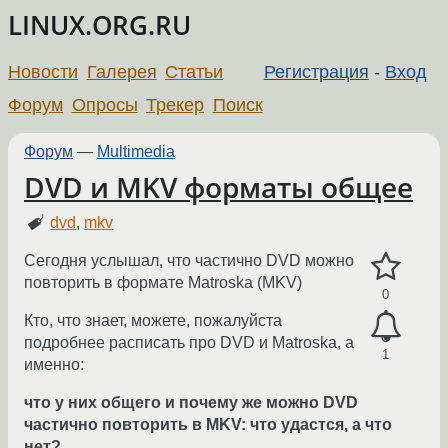
LINUX.ORG.RU
Новости
Галерея
Статьи
Регистрация
-
Вход
Форум
Опросы
Трекер
Поиск
Форум
—
Multimedia
DVD и MKV форматы общее
dvd
,
mkv
Сегодня услышал, что частично DVD можно
повторить в формате Matroska (MKV)
0
Кто, что знает, можете, пожалуйста
подробнее расписать про DVD и Matroska, а
1
именно:
что у них общего и почему же можно DVD
частично повторить в MKV: что удастся, a что
нет?