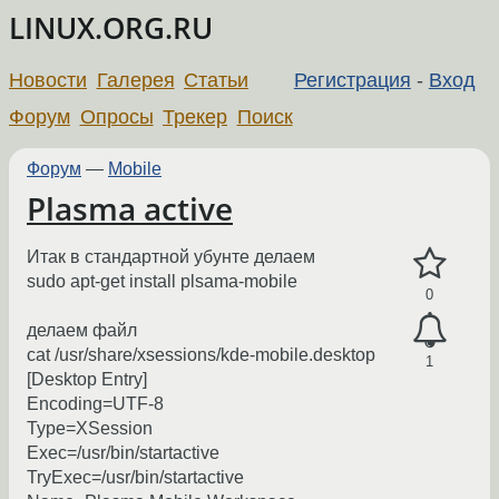
LINUX.ORG.RU
Новости
Галерея
Статьи
Регистрация
-
Вход
Форум
Опросы
Трекер
Поиск
Форум
—
Mobile
Plasma active
Итак в стандартной убунте делаем
sudo apt-get install plsama-mobile
0
делаем файл
cat /usr/share/xsessions/kde-mobile.desktop
1
[Desktop Entry]
Encoding=UTF-8
Type=XSession
Exec=/usr/bin/startactive
TryExec=/usr/bin/startactive