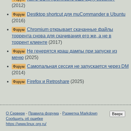
(2012)
Destktop shortcut для muCommander в Ubuntu
Форум
(2016)
Chromium открывает скачанные файлы
Форум
торрента снова для скачивания его же, а не в
торрент клиенте
(2017)
Не генерятся краш дампы при запуске из
Форум
меню
(2025)
Самопальная сессия не запускается через DM
Форум
(2014)
Firefox и Retroshare
(2025)
Форум
О Сервере
-
Правила форума
-
Разметка Markdown
Вверх
Сообщить об ошибке
https://www.linux.org.ru/