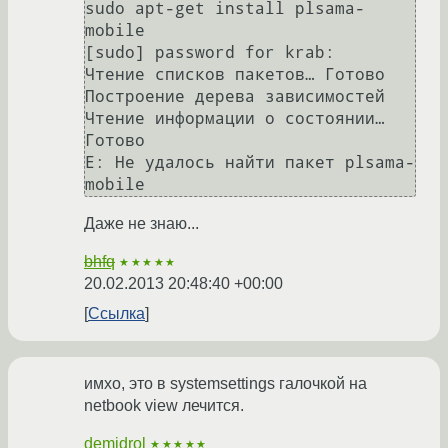
sudo apt-get install plsama-
mobile

[sudo] password for krab: 

Чтение списков пакетов… Готово

Построение дерева зависимостей       

Чтение информации о состоянии… 
Готово

E: Не удалось найти пакет plsama-
Даже не знаю...
bhfq
★★★★★
20.02.2013 20:48:40 +00:00
Ссылка
имхо, это в systemsettings галочкой на
netbook view лечится.
demidrol
★★★★★