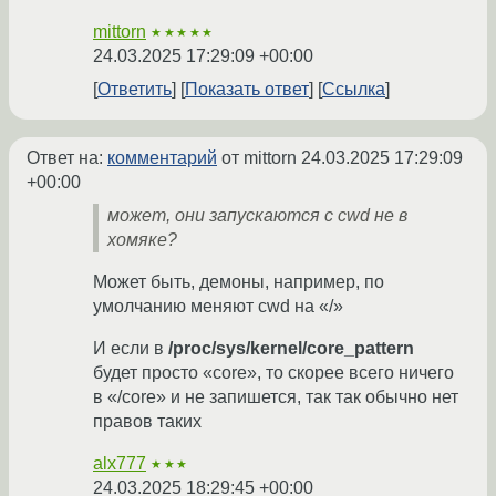
mittorn
★★★★★
24.03.2025 17:29:09 +00:00
Ответить
Показать ответ
Ссылка
Ответ на:
комментарий
от mittorn
24.03.2025 17:29:09
+00:00
может, они запускаются с cwd не в
хомяке?
Может быть, демоны, например, по
умолчанию меняют cwd на «/»
И если в
/proc/sys/kernel/core_pattern
будет просто «core», то скорее всего ничего
в «/core» и не запишется, так так обычно нет
правов таких
alx777
★★★
24.03.2025 18:29:45 +00:00