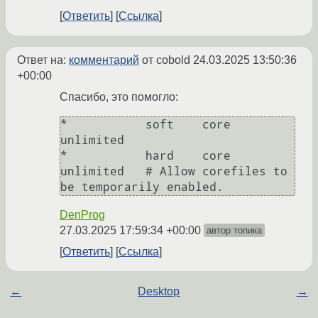
Ответить
Ссылка
Ответ на:
комментарий
от cobold
24.03.2025 13:50:36
+00:00
Спасибо, это помогло:
*           soft    core       
unlimited

*           hard    core       
unlimited   # Allow corefiles to 
DenProg
27.03.2025 17:59:34 +00:00
автор топика
Ответить
Ссылка
←
Desktop
→