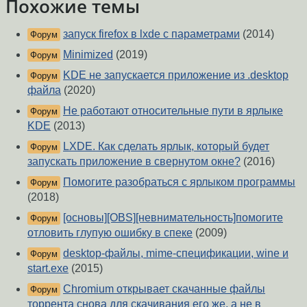
Похожие темы
запуск firefox в lxde с параметрами
(2014)
Форум
Minimized
(2019)
Форум
KDE не запускается приложение из .desktop
Форум
файла
(2020)
Не работают относительные пути в ярлыке
Форум
KDE
(2013)
LXDE. Как сделать ярлык, который будет
Форум
запускать приложение в свернутом окне?
(2016)
Помогите разобраться с ярлыком программы
Форум
(2018)
[основы][OBS][невнимательность]помогите
Форум
отловить глупую ошибку в спеке
(2009)
desktop-файлы, mime-спецификации, wine и
Форум
start.exe
(2015)
Chromium открывает скачанные файлы
Форум
торрента снова для скачивания его же, а не в