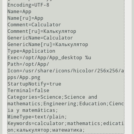
Encoding=UTF-8

Name=App

Name[ru]=App

Comment=Calculator

Comment[ru]=Калькулятор

GenericName=Calculator

GenericName[ru]=Калькулятор

Type=Application

Exec=/opt/App/App_desktop %u

Path=/opt/App/

Icon=/usr/share/icons/hicolor/256x256/a
pps/App.png

StartupNotify=true

Terminal=false

Categories=Science;Science and 
mathematics;Engineering;Education;Cienc
ia y matemáticas;

MimeType=text/plain;

Keywords=calculator;mathematics;edicati