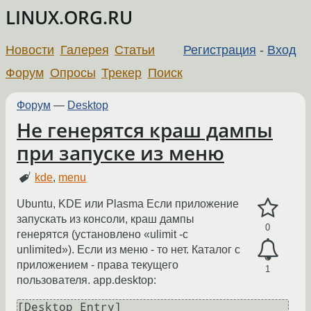
LINUX.ORG.RU
Новости
Галерея
Статьи
Регистрация
-
Вход
Форум
Опросы
Трекер
Поиск
Форум
—
Desktop
Не генерятся краш дампы
при запуске из меню
kde
,
menu
Ubuntu, KDE или Plasma Если приложение
запускать из консоли, краш дампы
0
генерятся (установлено «ulimit -c
unlimited»). Если из меню - то нет. Каталог с
приложением - права текущего
1
пользователя. app.desktop:
[Desktop Entry]
