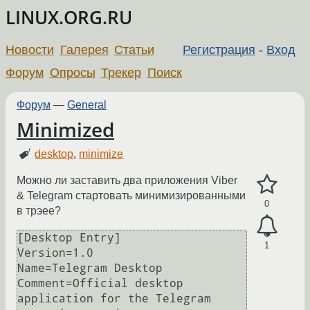
LINUX.ORG.RU
Новости
Галерея
Статьи
Регистрация
-
Вход
Форум
Опросы
Трекер
Поиск
Форум
—
General
Minimized
desktop
,
minimize
Можно ли заставить два приложения Viber
& Telegram стартовать минимизированными
0
в трэее?
[Desktop Entry]

1
Version=1.0

Name=Telegram Desktop

Comment=Official desktop 
application for the Telegram 