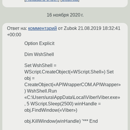
16 ноября 2020 г.
Ответ на:
комментарий
от Zubok
21.08.2019 18:32:41
+00:00
Option Explicit
Dim WshShell
Set WshShell =
WScript.CreateObject(«WScript.Shell») Set
obj =
CreateObject(«APIWrapperCOM.APIWrapper»
) WshShell.Run
«C:\Users\ura\AppData\Local\Viber\Viber.exe»
, 5 WScript.Sleep(2500) winHandle =
obj.FindWindow(«Viber»)
obj.KillWindow(winHandle) ’*** End