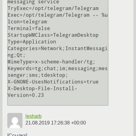
messaging service

TryExec=/opt/telegram/Telegram

Exec=/opt/telegram/Telegram -- %u

Icon=telegram

Terminal=false

StartupWMClass=TelegramDesktop

Type=Application

Categories=Network;InstantMessagi
ng;Qt;

MimeType=x-scheme-handler/tg;

Keywords=tg;chat;im;messaging;mes
senger;sms;tdesktop;

X-GNOME-UsesNotifications=true

X-Desktop-File-Install-
Version=0.23

lesharb
21.08.2019 17:26:38 +00:00
Ссылка