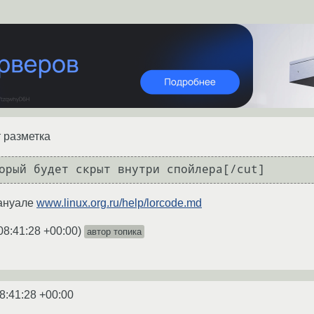
т разметка
орый будет скрыт внутри спойлера[/cut]
мануале
www.linux.org.ru/help/lorcode.md
08:41:28 +00:00
)
автор топика
8:41:28 +00:00