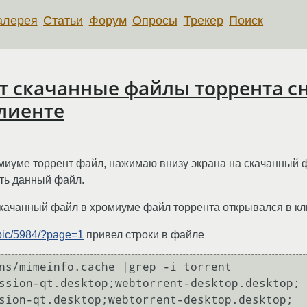
алерея
Статьи
Форум
Опросы
Трекер
Поиск
 скачанные файлы торрента сн
клиенте
омиуме торрент файл, нажимаю внизу экрана на скачанный ф
ить данный файл.
а скачанный файл в хромиуме файл торрента открывался в к
topic/5984/?page=1
привел строки в файле
ssion-qt.desktop;webtorrent-desktop.desktop;

sion-qt.desktop;webtorrent-desktop.desktop;