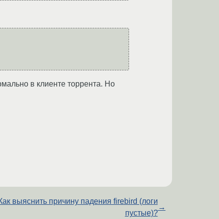
рмально в клиенте торрента. Но
Как выяснить причину падения firebird (логи
→
пустые)?