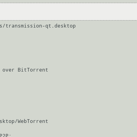
s/transmission-qt.desktop 

 over BitTorrent

sktop/WebTorrent

2P;
