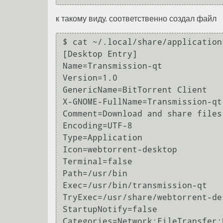
к такому виду. соответственно создал файл
$ cat ~/.local/share/application
[Desktop Entry]

Name=Transmission-qt

Version=1.0

GenericName=BitTorrent Client

X-GNOME-FullName=Transmission-qt

Comment=Download and share files
Encoding=UTF-8

Type=Application

Icon=webtorrent-desktop

Terminal=false

Path=/usr/bin

Exec=/usr/bin/transmission-qt

TryExec=/usr/share/webtorrent-de
StartupNotify=false

Categories=Network;FileTransfer;P