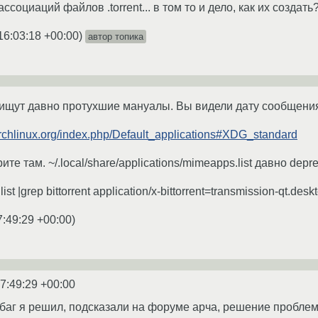
ассоциаций файлов .torrent... в том то и дело, как их создать
16:03:18 +00:00
)
автор топика
 ищут давно протухшие мануалы. Вы видели дату сообщени
.archlinux.org/index.php/Default_applications#XDG_standard
е там. ~/.local/share/applications/mimeapps.list давно depre
ist |grep bittorrent application/x-bittorrent=transmission-qt.desk
7:49:29 +00:00
)
7:49:29 +00:00
баг я решил, подсказали на форуме арча, решение проблем