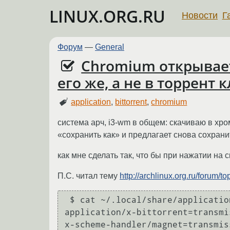
LINUX.ORG.RU
Новости
Г
Форум
—
General
Chromium открывает
его же, а не в торрент 
application
,
bittorrent
,
chromium
система арч, i3-wm в общем: скачиваю в хр
«сохранить как» и предлагает снова сохран
как мне сделать так, что бы при нажатии н
П.С. читал тему
http://archlinux.org.ru/forum/
 $ cat ~/.local/share/applications/mimeinfo.cache |grep -i torrent

application/x-bittorrent=transmi
x-scheme-handler/magnet=transmis