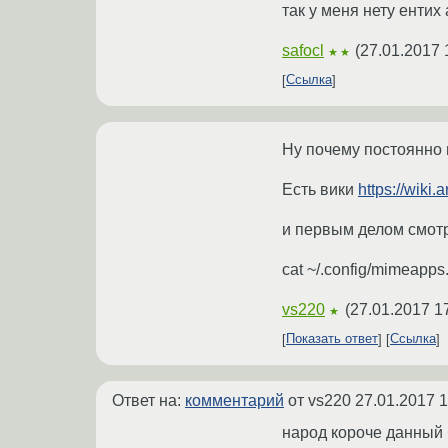
так у меня нету ентих 
safocl
(
27.01.2017 
★★
Ссылка
Ну почему постоянно
Есть вики
https://wiki
и первым делом смотрит
cat ~/.config/mimeapps.l
vs220
(
27.01.2017 1
★
Показать ответ
Ссылка
Ответ на:
комментарий
от vs220
27.01.2017 1
народ короче данный 