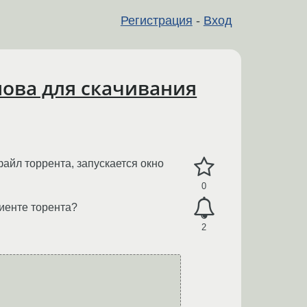
Регистрация
-
Вход
ова для скачивания
айл торрента, запускается окно
0
лиенте торента?
2