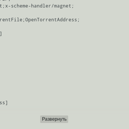
t;x-scheme-handler/magnet;

rentFile;OpenTorrentAddress;



s]

Развернуть