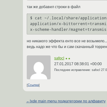
так же добавил строки в файл
$ cat ~/.local/share/application
application/x-bittorrent=transmi
но никакого эффекта енто все не возымело..
ведь надо же что бы и сам скачанный торре
safocl
★★
27.01.2017 08:38:01 +00:00
Последнее исправление: safocl
27.0
Ссылка
←
lxde main menu подкатегории по алфавиту