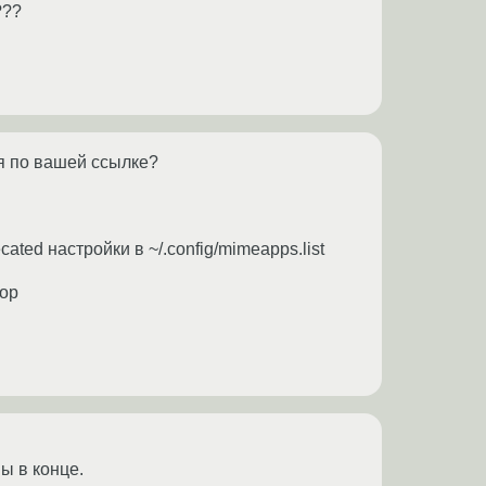
???
я по вашей ссылке?
cated настройки в ~/.config/mimeapps.list
top
ы в конце.