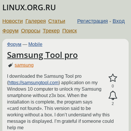
LINUX.ORG.RU
Новости
Галерея
Статьи
Регистрация
-
Вход
Форум
Опросы
Трекер
Поиск
Форум
—
Mobile
Samsung Tool pro
samsung
I downloaded the Samsung Tool pro
(
https://samsungtool.com
) application on my
0
Windows 10 computer to unlock my Samsung
smartphone without z3x box. When the
installation is complete, the program says
2
«card not found». This version said to be
working without a box. I don’t understand why this
message is displayed. I’m grateful if someone could
help me