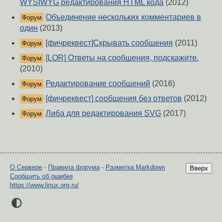
WYSIWYG редактирования HTML кода
(2012)
Объединение нескольких комментариев в
Форум
один
(2013)
[фичреквест]Скрывать сообщения
(2011)
Форум
[LOR] Ответы на сообщения, подскажите.
Форум
(2010)
Редактирование сообщений
(2016)
Форум
[фичреквест] сообщения без ответов
(2012)
Форум
Либа для редактирования SVG
(2017)
Форум
О Сервере
-
Правила форума
-
Разметка Markdown
Вверх
Сообщить об ошибке
https://www.linux.org.ru/