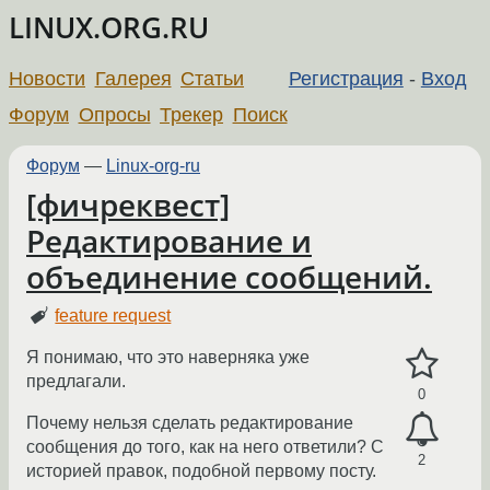
LINUX.ORG.RU
Новости
Галерея
Статьи
Регистрация
-
Вход
Форум
Опросы
Трекер
Поиск
Форум
—
Linux-org-ru
[фичреквест]
Редактирование и
объединение сообщений.
feature request
Я понимаю, что это наверняка уже
предлагали.
0
Почему нельзя сделать редактирование
сообщения до того, как на него ответили? С
2
историей правок, подобной первому посту.