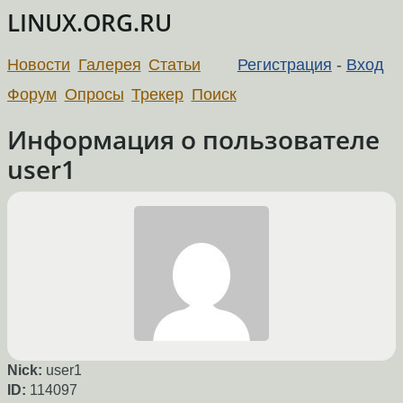
LINUX.ORG.RU
Новости
Галерея
Статьи
Регистрация
-
Вход
Форум
Опросы
Трекер
Поиск
Информация о пользователе
user1
Nick:
user1
ID:
114097