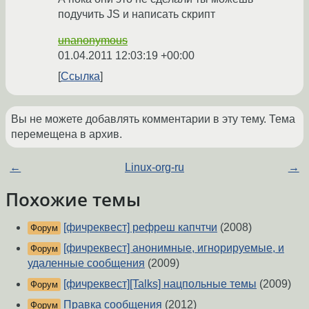
подучить JS и написать скрипт
unanonymous
01.04.2011 12:03:19 +00:00
Ссылка
Вы не можете добавлять комментарии в эту тему. Тема
перемещена в архив.
←
Linux-org-ru
→
Похожие темы
[фичреквест] рефреш капчтчи
(2008)
Форум
[фичреквест] анонимные, игнорируемые, и
Форум
удаленные сообщения
(2009)
[фичреквест][Talks] нацпольные темы
(2009)
Форум
Правка сообщения
(2012)
Форум