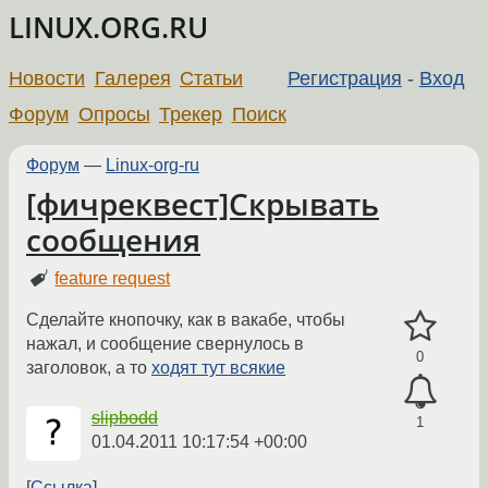
LINUX.ORG.RU
Новости
Галерея
Статьи
Регистрация
-
Вход
Форум
Опросы
Трекер
Поиск
Форум
—
Linux-org-ru
[фичреквест]Скрывать
сообщения
feature request
Сделайте кнопочку, как в вакабе, чтобы
нажал, и сообщение свернулось в
0
заголовок, а то
ходят тут всякие
slipbodd
1
01.04.2011 10:17:54 +00:00
Ссылка