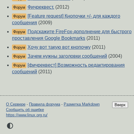
Фичреквест.
(2012)
Форум
[Feature request] Кнопочки +/- для каждого
Форум
сообщения
(2009)
Подскажите FireFox-дополнение для быстрого
Форум
проставления Google Bookmarks
(2011)
Хочу вот такую вот кнопочку
(2011)
Форум
Зачем нужны заголовки сообщений
(2004)
Форум
[фичреквест] Возможность редактирования
Форум
сообщений
(2011)
О Сервере
-
Правила форума
-
Разметка Markdown
Вверх
Сообщить об ошибке
https://www.linux.org.ru/