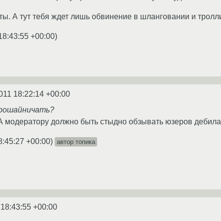
кты. А тут тебя ждет лишь обвинение в шланговании и трол
18:43:55 +00:00
)
011 18:22:14 +00:00
прошайничать?
 А модератору должно быть стыдно обзывать юзеров дебилами
8:45:27 +00:00
)
автор топика
 18:43:55 +00:00