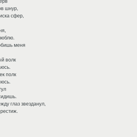
нерв
ов шнур,
иска сфер,
ня,
люблю.
орбишь меня
ый волк
аюсь.
ек полк
нюсь.
тул
сидишь.
жду глаз звезданул,
рестиж.