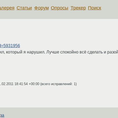
алерея
Статьи
Форум
Опросы
Трекер
Поиск
id=5931956
вил, который я нарушил. Лучше спокойно всё сделать и разо
1.02.2011 18:41:54 +00:00
(всего исправлений: 1)
(за