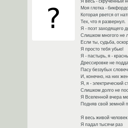
Я весь - скрученный 
Моя глотка - бикфорд
Которая рвется от нат
Тех, что я развернул.
Я - поэт заходящего д
Слишком многого не 
Если ты, судьба, оск
Я просто тебя убью!
Я - пастырь, я - красн
Дрессировке не подд
Пасу беззубых словеч
И, конечно, на них же
Я, я - электрический с
Слишком долго не по
Я Вселенной вчера ме
Подняв свой земной п
Я весь живой человек
Я падал тысячи раз