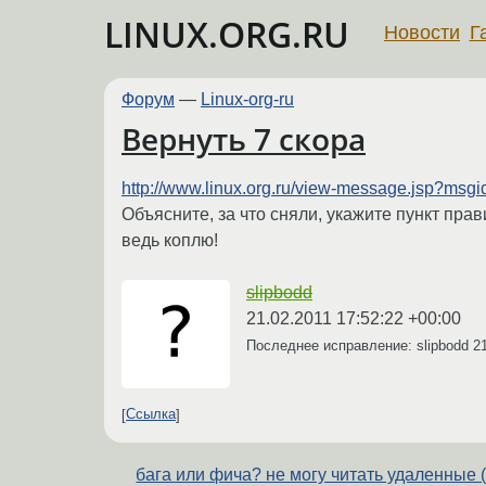
LINUX.ORG.RU
Новости
Г
Форум
—
Linux-org-ru
Вернуть 7 скора
http://www.linux.org.ru/view-message.jsp?msg
Объясните, за что сняли, укажите пункт пра
ведь коплю!
slipbodd
21.02.2011 17:52:22 +00:00
Последнее исправление: slipbodd
2
Ссылка
бага или фича? не могу читать удаленные 