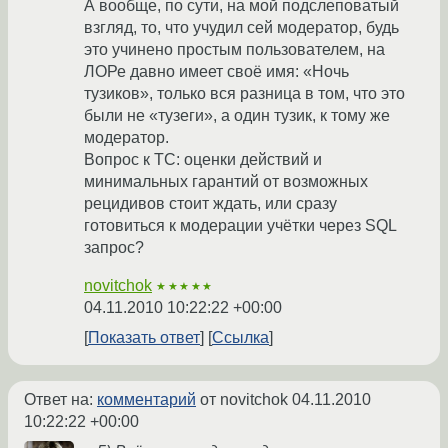
А вообще, по сути, на мой подслеповатый
взгляд, то, что учудил сей модератор, будь
это учинено простым пользователем, на
ЛОРе давно имеет своё имя: «Ночь
тузиков», только вся разница в том, что это
были не «тузеги», а один тузик, к тому же
модератор.
Вопрос к ТС: оценки действий и
минимальных гарантий от возможных
рецидивов стоит ждать, или сразу
готовиться к модерации учётки через SQL
запрос?
novitchok
★★★★★
04.11.2010 10:22:22 +00:00
Показать ответ
Ссылка
Ответ на:
комментарий
от novitchok
04.11.2010
10:22:22 +00:00