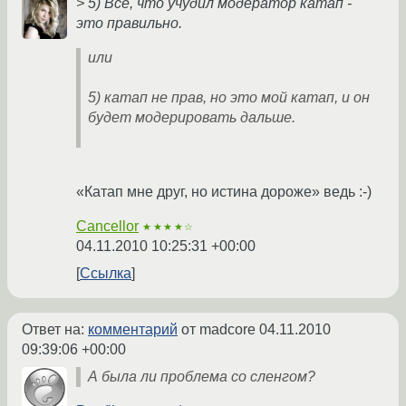
> 5) Всё, что учудил модератор катап -
это правильно.
или
5) катап не прав, но это мой катап, и он
будет модерировать дальше.
«Катап мне друг, но истина дороже» ведь :-)
Cancellor
★★★★☆
04.11.2010 10:25:31 +00:00
Ссылка
Ответ на:
комментарий
от madcore
04.11.2010
09:39:06 +00:00
А была ли проблема со сленгом?