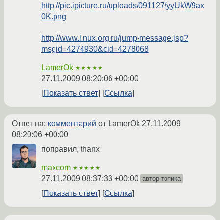
http://pic.ipicture.ru/uploads/091127/yyUkW9ax
0K.png
http://www.linux.org.ru/jump-message.jsp?
msgid=4274930&cid=4278068
LamerOk
★★★★★
27.11.2009 08:20:06 +00:00
Показать ответ
Ссылка
Ответ на:
комментарий
от LamerOk
27.11.2009
08:20:06 +00:00
поправил, thanx
maxcom
★★★★★
27.11.2009 08:37:33 +00:00
автор топика
Показать ответ
Ссылка