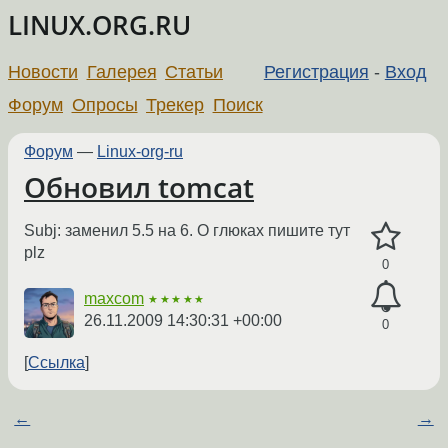
LINUX.ORG.RU
Новости
Галерея
Статьи
Регистрация
-
Вход
Форум
Опросы
Трекер
Поиск
Форум
—
Linux-org-ru
Обновил tomcat
Subj: заменил 5.5 на 6. О глюках пишите тут
plz
0
maxcom
★★★★★
26.11.2009 14:30:31 +00:00
0
Ссылка
←
→