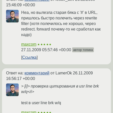
15:46:09 +00:00
Неа, но вылезла старая бяка с '#' в URL,
пришлось быстро полечить через rewrite
filter (хотя полечилось не хорошо, через
redirect. forward почему-то не сработал как
надо)
maxcom
★★★★★
27.11.2009 05:57:46 +00:00
автор топика
Ссылка
Ответ на:
комментарий
от LamerOk
26.11.2009
16:56:17 +00:00
> [i]> проверка цитирования в usr line brk
w/q</i>
test в user line brk w/q
maxcom
★★★★★