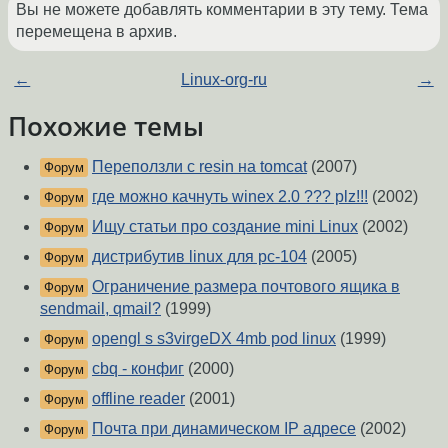
Вы не можете добавлять комментарии в эту тему. Тема
перемещена в архив.
←
Linux-org-ru
→
Похожие темы
Переползли с resin на tomcat
(2007)
Форум
где можно качнуть winex 2.0 ??? plz!!!
(2002)
Форум
Ищу статьи про создание mini Linux
(2002)
Форум
дистрибутив linux для pc-104
(2005)
Форум
Ограничение размера почтового ящика в
Форум
sendmail, qmail?
(1999)
opengl s s3virgeDX 4mb pod linux
(1999)
Форум
cbq - конфиг
(2000)
Форум
offline reader
(2001)
Форум
Почта при динамическом IP адресе
(2002)
Форум