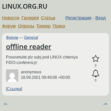
LINUX.ORG.RU
Новости
Галерея
Статьи
Регистрация
-
Вход
Форум
Опросы
Трекер
Поиск
Форум
—
General
offline reader
Posovetuite plz subj pod LINUX chteniya
FIDO-conferency!
0
anonymous
18.09.2001 09:49:08 +00:00
0
Ссылка
←
→