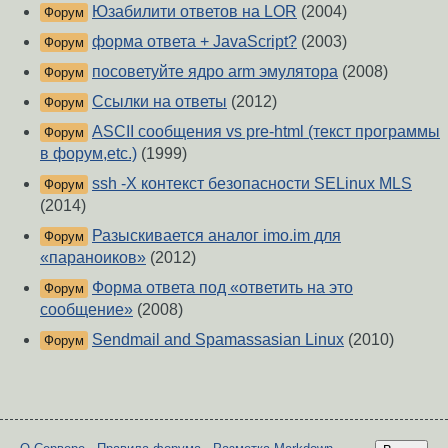
Юзабилити ответов на LOR
(2004)
Форум
форма ответа + JavaScript?
(2003)
Форум
посоветуйте ядро arm эмулятора
(2008)
Форум
Ссылки на ответы
(2012)
Форум
ASCII сообщения vs pre-html (текст программы
Форум
в форум,etc.)
(1999)
ssh -X контекст безопасности SELinux MLS
Форум
(2014)
Разыскивается аналог imo.im для
Форум
«параноиков»
(2012)
Форма ответа под «ответить на это
Форум
сообщение»
(2008)
Sendmail and Spamassasian Linux
(2010)
Форум