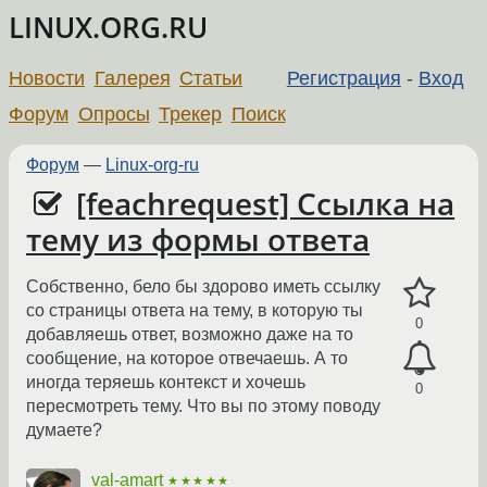
LINUX.ORG.RU
Новости
Галерея
Статьи
Регистрация
-
Вход
Форум
Опросы
Трекер
Поиск
Форум
—
Linux-org-ru
[feachrequest] Ссылка на
тему из формы ответа
Собственно, бело бы здорово иметь ссылку
со страницы ответа на тему, в которую ты
0
добавляешь ответ, возможно даже на то
сообщение, на которое отвечаешь. А то
иногда теряешь контекст и хочешь
0
пересмотреть тему. Что вы по этому поводу
думаете?
val-amart
★★★★★