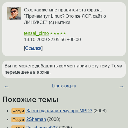
Охх, как же мне нравится эта фраза,
"Причем тут Linux? Это же ЛОР, сайт о
ЛИНУКСЕ" (с) нытики
tensai_cirno
★★★★★
13.10.2009 22:05:56 +00:00
Ссылка
Вы не можете добавлять комментарии в эту тему. Тема
перемещена в архив.
←
Linux-org-ru
→
Похожие темы
За что удалили тему про MPD?
(2008)
Форум
2Shaman
(2008)
Форум
2pi,shaman007
(2005)