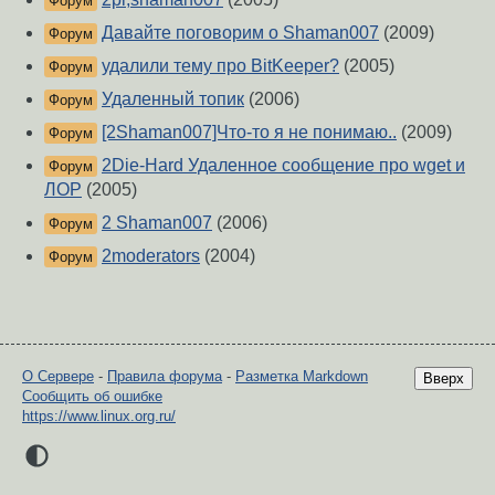
Форум
Давайте поговорим о Shaman007
(2009)
Форум
удалили тему про BitKeeper?
(2005)
Форум
Удаленный топик
(2006)
Форум
[2Shaman007]Что-то я не понимаю..
(2009)
Форум
2Die-Hard Удаленное сообщение про wget и
Форум
ЛОР
(2005)
2 Shaman007
(2006)
Форум
2moderators
(2004)
Форум
О Сервере
-
Правила форума
-
Разметка Markdown
Вверх
Сообщить об ошибке
https://www.linux.org.ru/