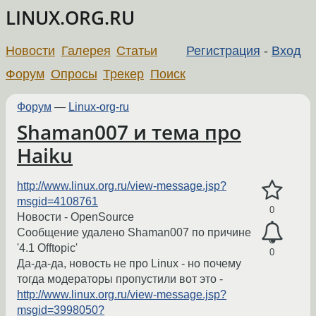
LINUX.ORG.RU
Новости
Галерея
Статьи
Регистрация
-
Вход
Форум
Опросы
Трекер
Поиск
Форум
—
Linux-org-ru
Shaman007 и тема про
Haiku
http://www.linux.org.ru/view-message.jsp?
msgid=4108761
0
Новости - OpenSource
Сообщение удалено Shaman007 по причине
'4.1 Offtopic'
0
Да-да-да, новость не про Linux - но почему
тогда модераторы пропустили вот это -
http://www.linux.org.ru/view-message.jsp?
msgid=3998050?