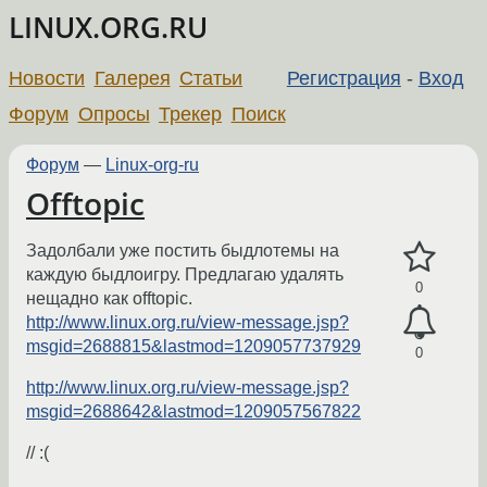
LINUX.ORG.RU
Новости
Галерея
Статьи
Регистрация
-
Вход
Форум
Опросы
Трекер
Поиск
Форум
—
Linux-org-ru
Offtopic
Задолбали уже постить быдлотемы на
каждую быдлоигру. Предлагаю удалять
0
нещадно как offtopic.
http://www.linux.org.ru/view-message.jsp?
msgid=2688815&lastmod=1209057737929
0
http://www.linux.org.ru/view-message.jsp?
msgid=2688642&lastmod=1209057567822
// :(