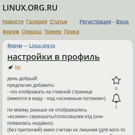
LINUX.ORG.RU
Новости
Галерея
Статьи
Регистрация
-
Вход
Форум
Опросы
Трекер
Поиск
Форум
—
Linux-org-ru
настройки в профиль
lor
день добрый!
предлагаю добавить:
0
- что отображать на главной странице
(имеется в виду - под «основным потоком»).
1
по моему, раньше не отображались
«всякие» скриншоты/голосoвалки итд (они
появились недавно).
(без притензий) имхо считаю их лишним (для кого-то