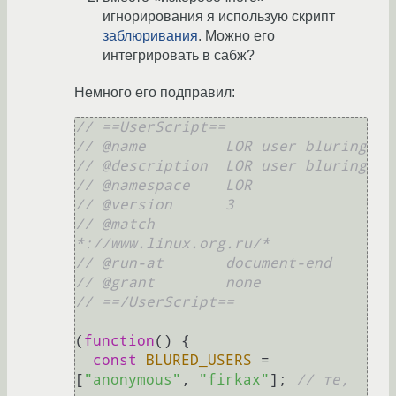
игнорирования я использую скрипт
заблюривания
. Можно его
интегрировать в сабж?
Немного его подправил:
// ==UserScript==
// @name         LOR user bluring
// @description  LOR user bluring
// @namespace    LOR
// @version      3
// @match        
*://www.linux.org.ru/*
// @run-at       document-end
// @grant        none
// ==/UserScript==
(
function
(
) {

const
BLURED_USERS
 = 
[
"anonymous"
, 
"firkax"
]; 
// те, 