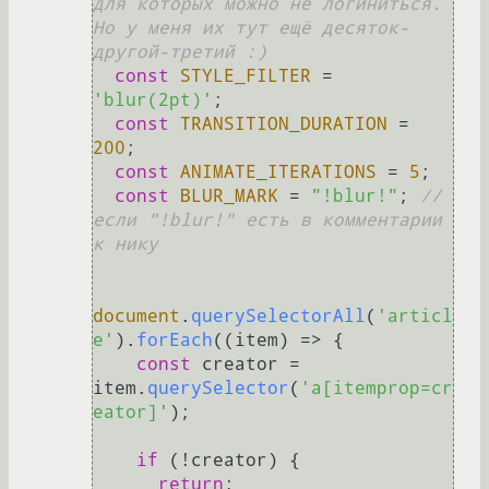
для которых можно не логиниться. 
Но у меня их тут ещё десяток-
другой-третий :)
const
STYLE_FILTER
 = 
'blur(2pt)'
;

const
TRANSITION_DURATION
 = 
200
;

const
ANIMATE_ITERATIONS
 = 
5
;

const
BLUR_MARK
 = 
"!blur!"
; 
// 
если "!blur!" есть в комментарии 
к нику
document
.
querySelectorAll
(
'articl
e'
).
forEach
(
(
item
) =>
 {

const
 creator = 
item.
querySelector
(
'a[itemprop=cr
eator]'
);

if
 (!creator) {

return
;
