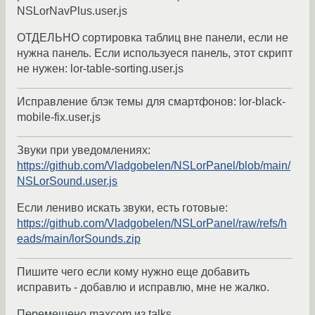
NSLorNavPlus.user.js
ОТДЕЛЬНО сортировка таблиц вне панели, если не
нужна панель. Если используеся панель, этот скрипт
не нужен: lor-table-sorting.user.js
Исправление блэк темы для смартфонов: lor-black-
mobile-fix.user.js
Звуки при уведомлениях:
https://github.com/Vladgobelen/NSLorPanel/blob/main/
NSLorSound.user.js
Если лениво искать звуки, есть готовые:
https://github.com/Vladgobelen/NSLorPanel/raw/refs/h
eads/main/lorSounds.zip
Пишите чего если кому нужно еще добавить
исправить - добавлю и исправлю, мне не жалко.
Перемещено maxcom из talks