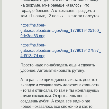
на форуме. Мне раньше казалось, что
гораздо больше. А открываешь раздел, а
там +1 новых, +2 новых… и это за полсуток.
https://ns.fiber-
gate.ru/uploads/images/img_1779019425160_
9de3ee63.png
https://ns.fiber-
gate.ru/uploads/images/img_1779019427897_
4d913a7d.png
Просто надо понаблюдать еще и сделать
удобнее. Автоматизировать рутину.
А то раньше приходилось листать десяток
вкладок и создавалась иллюзия активности
- то там отписали, то там и ты жонглируешь
этими вклкдками. Открываешь новые,
создаешь дубли. А когда все видно где
новое - оказалось все спокойно и как то