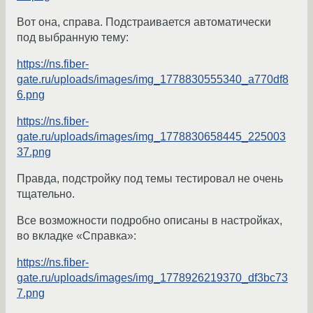
Вот она, справа. Подстраивается автоматически
под выбранную тему:
https://ns.fiber-
gate.ru/uploads/images/img_1778830555340_a770df8
6.png
https://ns.fiber-
gate.ru/uploads/images/img_1778830658445_225003
37.png
Правда, подстройку под темы тестировал не очень
тщательно.
Все возможности подробно описаны в настройках,
во вкладке «Справка»:
https://ns.fiber-
gate.ru/uploads/images/img_1778926219370_df3bc73
7.png