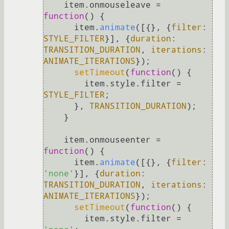
    item.
onmouseleave
 = 
function
(
) {

      item.
animate
([{}, {
filter
: 
STYLE_FILTER
}], {
duration
: 
TRANSITION_DURATION
, 
iterations
: 
ANIMATE_ITERATIONS
});

setTimeout
(
function
(
) {

        item.
style
.
filter
 = 
STYLE_FILTER
;

      }, 
TRANSITION_DURATION
);

    }

    item.
onmouseenter
 = 
function
(
) {

      item.
animate
([{}, {
filter
: 
'none'
}], {
duration
: 
TRANSITION_DURATION
, 
iterations
: 
ANIMATE_ITERATIONS
});

setTimeout
(
function
(
) {

        item.
style
.
filter
 = 