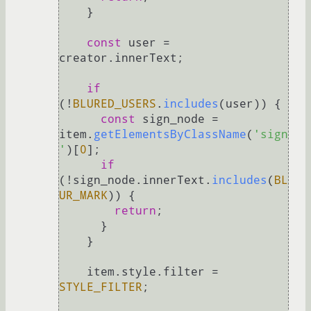
    }

const
 user = 
creator.
innerText
;

if
(!
BLURED_USERS
.
includes
(user)) {

const
 sign_node = 
item.
getElementsByClassName
(
'sign
'
)[
0
];

if
(!sign_node.
innerText
.
includes
(
BL
UR_MARK
)) {

return
;

      }

    }

    item.
style
.
filter
 = 
STYLE_FILTER
;
