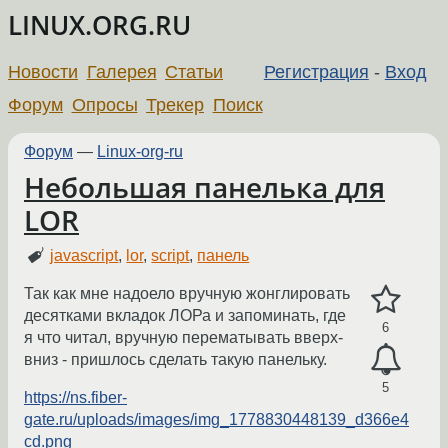
LINUX.ORG.RU
Новости
Галерея
Статьи
Регистрация
-
Вход
Форум
Опросы
Трекер
Поиск
Форум
—
Linux-org-ru
Небольшая панелька для
LOR
javascript
,
lor
,
script
,
панель
Так как мне надоело вручную жонглировать
десятками вкладок ЛОРа и запоминать, где
6
я что читал, вручную перематывать вверх-
вниз - пришлось сделать такую панельку.
5
https://ns.fiber-
gate.ru/uploads/images/img_1778830448139_d366e4
cd.png