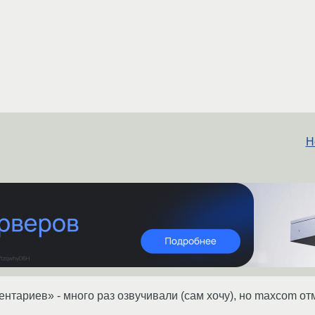
Н
нтариев» - много раз озвучивали (сам хочу), но maxcom от