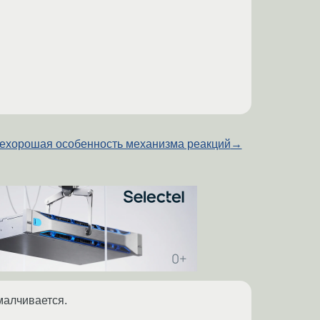
ехорошая особенность механизма реакций
→
малчивается.