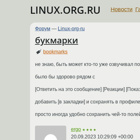
LINUX.ORG.RU
Новости
Г
Форум
—
Linux-org-ru
букмарки
bookmarks
не знаю, быть может кто-то уже озвучивал
было бы здорово рядом с
[Ответить на это сообщение] [Реакции] [Пока
добавить [в закладки] и сохранять в профиле
просто иногда удобно сохранить чей-то пол
ergo
★★★★
20.09.2023 10:29:09 +00:00