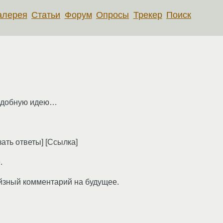
алерея
Статьи
Форум
Опросы
Трекер
Поиск
 подобную идею…
зать ответы] [Ссылка]
.
ейзный комментарий на будущее.