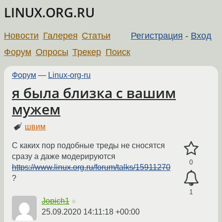
LINUX.ORG.RU
Новости
Галерея
Статьи
Регистрация
-
Вход
Форум
Опросы
Трекер
Поиск
Форум
—
Linux-org-ru
я была близка с вашим
мужем
швим
С каких пор подобные треды не сносятся
сразу а даже модерируются
0
https://www.linux.org.ru/forum/talks/15911270
?
1
Jopich1
☆
25.09.2020 14:11:18 +00:00