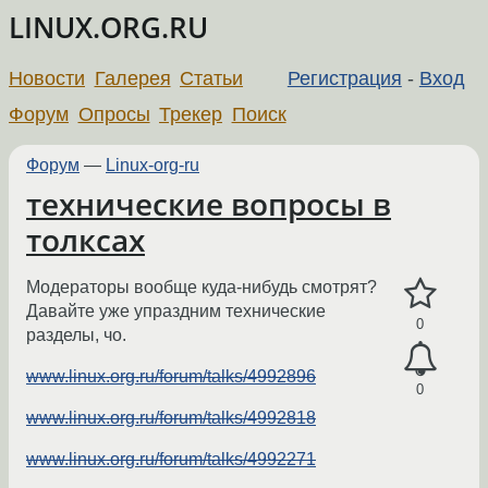
LINUX.ORG.RU
Новости
Галерея
Статьи
Регистрация
-
Вход
Форум
Опросы
Трекер
Поиск
Форум
—
Linux-org-ru
технические вопросы в
толксах
Модераторы вообще куда-нибудь смотрят?
Давайте уже упраздним технические
0
разделы, чо.
www.linux.org.ru/forum/talks/4992896
0
www.linux.org.ru/forum/talks/4992818
www.linux.org.ru/forum/talks/4992271