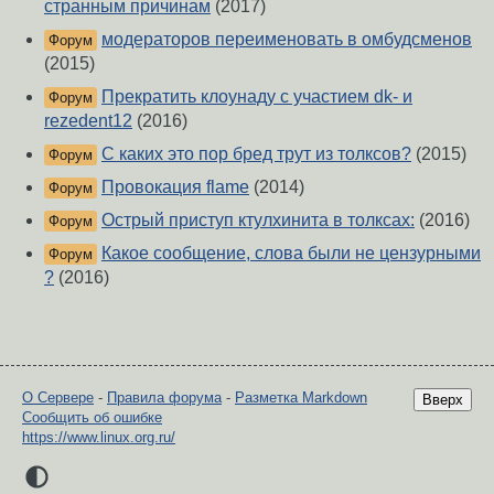
странным причинам
(2017)
модераторов переименовать в омбудсменов
Форум
(2015)
Прекратить клоунаду с участием dk- и
Форум
rezedent12
(2016)
С каких это пор бред трут из толксов?
(2015)
Форум
Провокация flame
(2014)
Форум
Острый приступ ктулхинита в толксах:
(2016)
Форум
Какое сообщение, слова были не цензурными
Форум
?
(2016)
О Сервере
-
Правила форума
-
Разметка Markdown
Вверх
Сообщить об ошибке
https://www.linux.org.ru/