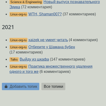
Новый выпуск познавательного
Science & Engineering
Эдика
(72 комментария)
WTH, Shaman007?
(37 комментариев)
Linux-org-ru
2021
xaizek не умеет читать
(4 комментария)
Linux-org-ru
Отберите у Шамана бубен
Linux-org-ru
(17 комментариев)
Выйду из шкафа
(147 комментариев)
Talks
Практика множественного удаления
Linux-org-ru
одного и того же
(6 комментариев)
Добавить топик
Все топики