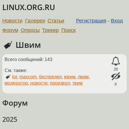
LINUX.ORG.RU
Новости
Галерея
Статьи
Регистрация
-
Вход
Форум
Опросы
Трекер
Поиск
Швим
Всего сообщений: 143
28
См. также:
lor
,
maxcom
,
беспредел
,
жвим
,
лвим
,
модератор
,
новости
,
произвол
,
твим
8
Форум
2025