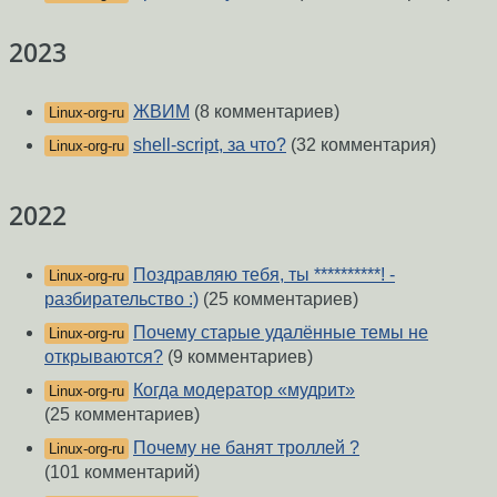
2023
ЖВИМ
(8 комментариев)
Linux-org-ru
shell-script, за что?
(32 комментария)
Linux-org-ru
2022
Поздравляю тебя, ты **********! -
Linux-org-ru
разбирательство :)
(25 комментариев)
Почему старые удалённые темы не
Linux-org-ru
открываются?
(9 комментариев)
Когда модератор «мудрит»
Linux-org-ru
(25 комментариев)
Почему не банят троллей ?
Linux-org-ru
(101 комментарий)