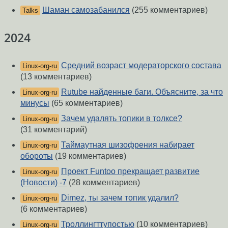
Шаман самозабанился
(255 комментариев)
Talks
2024
Средний возраст модераторского состава
Linux-org-ru
(13 комментариев)
Rutube найденные баги. Объясните, за что
Linux-org-ru
минусы
(65 комментариев)
Зачем удалять топики в толксе?
Linux-org-ru
(31 комментарий)
Таймаутная шизофрения набирает
Linux-org-ru
обороты
(19 комментариев)
Проект Funtoo прекращает развитие
Linux-org-ru
(Новости) -7
(28 комментариев)
Dimez, ты зачем топик удалил?
Linux-org-ru
(6 комментариев)
Троллингттупостью
(10 комментариев)
Linux-org-ru