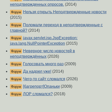
неподтвержденных опросов.
(2014)
Нельзя открыть Неподтвержденные новости
Форум
(2015)
Поломали переход в неподтвержденные с
Форум
главной?
(2014)
javax.servlet.jsp.JspException:
Форум
java.lang.NullPointerException
(2015)
Неверное число новостей в
Форум
неподтверждённых
(2026)
Голосовать много раз
(2009)
Форум
Да надоел уже!
(2014)
Форум
Чего-то сайт сломался
(2026)
Форум
[багрепорт]Опаньки
(2009)
Форум
ЛОР сломался?
(2018)
Форум