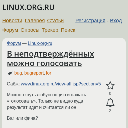
LINUX.ORG.RU
Новости
Галерея
Статьи
Регистрация
-
Вход
Форум
Опросы
Трекер
Поиск
Форум
—
Linux-org-ru
В неподтверждённых
можно голосовать
bug
,
bugreport
,
lor
Сабж:
www.linux.org.ru/view-all.jsp?section=5
0
Можно ткнуть любую опцию и нажать
«голосовать». Только не видно куда
результат идет и считается ли он
2
Баг или фича?