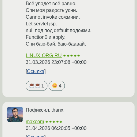
Всё упадёт всё равно.
Спи моя радость усни.
Cannot invoke сожмиии.
Let servlet jsp.
null под под default подожми.
Function0 и apply.
Спи баю-бай, баю-баааай.
LINUX-ORG-RU
★★★★★
31.03.2026 23:07:08 +00:00
Ссылка
1
4
Пофиксил, thanx.
maxcom
★★★★★
01.04.2026 06:20:05 +00:00