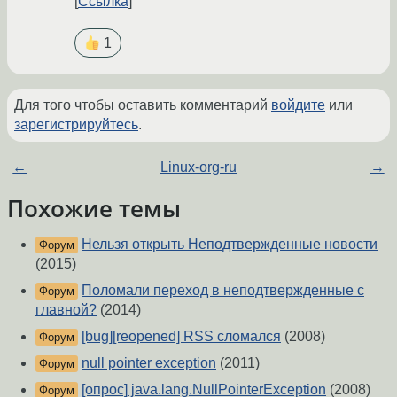
Ссылка
1
Для того чтобы оставить комментарий
войдите
или
зарегистрируйтесь
.
←
Linux-org-ru
→
Похожие темы
Нельзя открыть Неподтвержденные новости
Форум
(2015)
Поломали переход в неподтвержденные с
Форум
главной?
(2014)
[bug][reopened] RSS сломался
(2008)
Форум
null pointer exception
(2011)
Форум
[опрос] java.lang.NullPointerException
(2008)
Форум