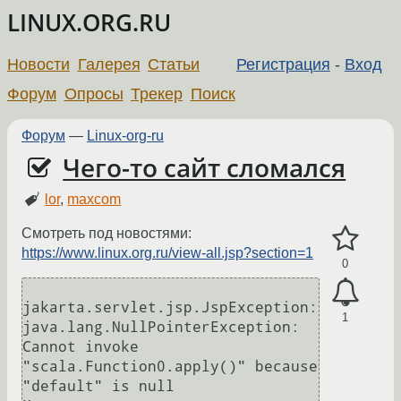
LINUX.ORG.RU
Новости
Галерея
Статьи
Регистрация
-
Вход
Форум
Опросы
Трекер
Поиск
Форум
—
Linux-org-ru
Чего-то сайт сломался
lor
,
maxcom
Смотреть под новостями:
https://www.linux.org.ru/view-all.jsp?section=1
0
jakarta.servlet.jsp.JspException: 
1
java.lang.NullPointerException: 
Cannot invoke 
"scala.Function0.apply()" because 
"default" is null
