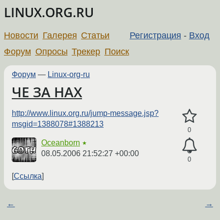
LINUX.ORG.RU
Новости
Галерея
Статьи
Регистрация
-
Вход
Форум
Опросы
Трекер
Поиск
Форум
—
Linux-org-ru
ЧЕ ЗА НАХ
http://www.linux.org.ru/jump-message.jsp?
msgid=1388078#1388213
0
Oceanborn
★
08.05.2006 21:52:27 +00:00
0
Ссылка
←
→