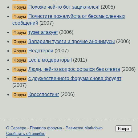
Похоже чей-то бот зациклился!
(2005)
Форум
Почистите пожалуйста от бессмысленных
Форум
сообщений
(2007)
тузег атакует
(2006)
Форум
Запарили тузеги и прочие анонимусы
(2006)
Форум
Недотёрли
(2007)
Форум
Led в модераторы!
(2011)
Форум
Люди, чей-то вопрос остался без ответа
(2006)
Форум
с дружественного форума снова флудят
Форум
(2007)
Кросспостинг
(2006)
Форум
О Сервере
-
Правила форума
-
Разметка Markdown
Вверх
Сообщить об ошибке