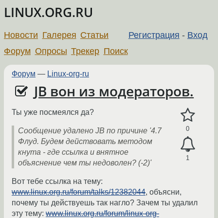
LINUX.ORG.RU
Новости
Галерея
Статьи
Регистрация
-
Вход
Форум
Опросы
Трекер
Поиск
Форум
—
Linux-org-ru
JB вон из модераторов.
Ты уже посмеялся да?
0
Сообщение удалено JB по причине '4.7
Флуд. Будем действовать методом
кнута - где ссылка и внятное
1
объяснение чем ты недоволен? (-2)'
Вот тебе ссылка на тему:
www.linux.org.ru/forum/talks/12382044
, объясни,
почему ты действуешь так нагло? Зачем ты удалил
эту тему:
www.linux.org.ru/forum/linux-org-