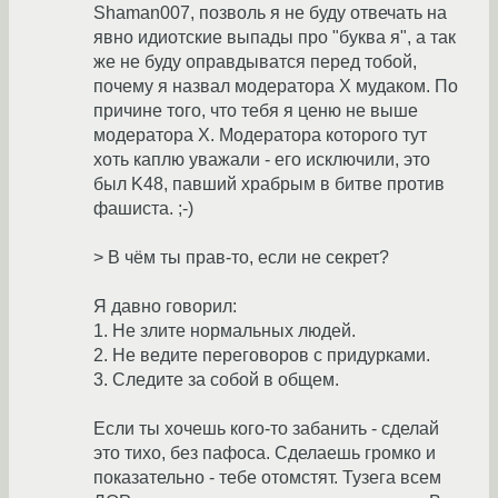
Shaman007, позволь я не буду отвечать на
явно идиотские выпады про "буква я", а так
же не буду оправдыватся перед тобой,
почему я назвал модератора Х мудаком. По
причине того, что тебя я ценю не выше
модератора Х. Модератора которого тут
хоть каплю уважали - его исключили, это
был K48, павший храбрым в битве против
фашиста. ;-)
> В чём ты прав-то, если не секрет?
Я давно говорил:
1. Не злите нормальных людей.
2. Не ведите переговоров с придурками.
3. Следите за собой в общем.
Если ты хочешь кого-то забанить - сделай
это тихо, без пафоса. Сделаешь громко и
показательно - тебе отомстят. Тузега всем