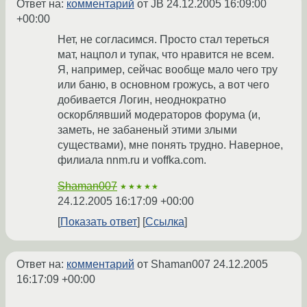
Ответ на:
комментарий
от JB
24.12.2005 16:09:00
+00:00
Нет, не согласимся. Просто стал тереться
мат, нацпол и тупак, что нравится не всем.
Я, например, сейчас вообще мало чего тру
или баню, в основном грожусь, а вот чего
добивается Логин, неоднократно
оскорблявший модераторов форума (и,
заметь, не забаненый этими злыми
существами), мне понять трудно. Наверное,
филиала nnm.ru и voffka.com.
Shaman007
★★★★★
24.12.2005 16:17:09 +00:00
Показать ответ
Ссылка
Ответ на:
комментарий
от Shaman007
24.12.2005
16:17:09 +00:00