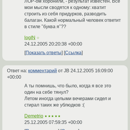
ЛОР-ом хоронили, - результат известен. Все
мои мысли сводятся к одному: хватит
строить из себя придурков, разводить
балаган. Какой нормальный человек ответит
в стиле "буква я"??
logIN
☆
24.12.2005 20:20:38 +00:00
Показать ответы
Ссылка
Ответ на:
комментарий
от JB
24.12.2005 16:09:00
+00:00
А ты помнишь, что было, когда я все это
один на себе тянул?
Летом иногда целыми вечерами сидел и
стирал таких же ублюдков :(
Demetrio
★★★★★
25.12.2005 07:59:35 +00:00