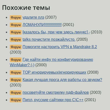
Похожие темы
удалите плз
(2007)
Форум
ЛОМАНУЛИ!!!!!!!!!!!!!!!!!
(2001)
Форум
[казалось бы, при чем здесь линукс] -
(2010)
Форум
talks почистите позжайлусто.
(2005)
Форум
Помогите настроить VPN в Mandrake 8.2
Форум
(2003)
Где найти инфу по конфигурированию
Форум
WinMaker? (-)
(2000)
TOP игнорируемых/игнорирующих
(2008)
Форум
Какая лучшая прога для работы со звуком?
Форум
(2003)
посоветуйте смотрелку пдф-файлов
(2003)
Форум
Пипл, русские сайтики про С\С++
(2001)
Форум