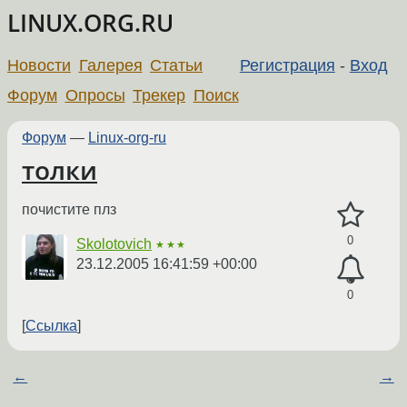
LINUX.ORG.RU
Новости
Галерея
Статьи
Регистрация
-
Вход
Форум
Опросы
Трекер
Поиск
Форум
—
Linux-org-ru
толки
почистите плз
0
Skolotovich
★★★
23.12.2005 16:41:59 +00:00
0
Ссылка
←
→