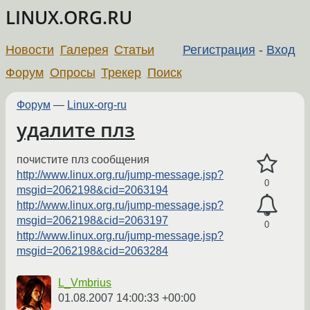
LINUX.ORG.RU
Новости
Галерея
Статьи
Регистрация
-
Вход
Форум
Опросы
Трекер
Поиск
Форум
—
Linux-org-ru
удалите плз
почистите плз сообщения
http://www.linux.org.ru/jump-message.jsp?
0
msgid=2062198&cid=2063194
http://www.linux.org.ru/jump-message.jsp?
msgid=2062198&cid=2063197
0
http://www.linux.org.ru/jump-message.jsp?
msgid=2062198&cid=2063284
L_Vmbrius
01.08.2007 14:00:33 +00:00