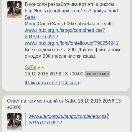
В консоли разработчика вот эти шрифты:
http://fonts.googleapis.com/css?family=Droid
Sans
Mono
|Open+Sans:600&subset=latin,cyrillic
www.linux.org.ru/tango/combined.css?
20151016-0512
www.linux.org.ru/font/fontello.woff?90254241
Все с кодом ответа 200. Другие файлы тоже
с кодом 200 (после чистки кэша).
SaBo
★★
16.10.2015 20:56:13 +00:00
автор топика
Показать ответ
Ссылка
Ответ на:
комментарий
от SaBo
16.10.2015 20:56:13
+00:00
www.linux.org.ru/tango/combined.css?
20151016-0512