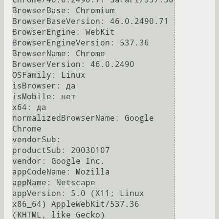
BrowserBase: Chromium

BrowserBaseVersion: 46.0.2490.71

BrowserEngine: WebKit

BrowserEngineVersion: 537.36

BrowserName: Chrome

BrowserVersion: 46.0.2490

OSFamily: Linux

isBrowser: да

isMobile: нет

x64: да

normalizedBrowserName: Google 
Chrome

vendorSub: 

productSub: 20030107

vendor: Google Inc.

appCodeName: Mozilla

appName: Netscape

appVersion: 5.0 (X11; Linux 
x86_64) AppleWebKit/537.36 
(KHTML, like Gecko) 