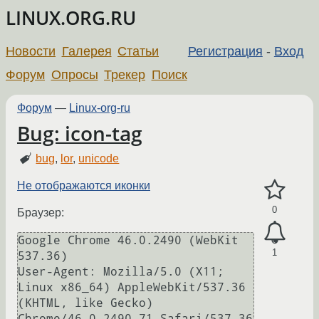
LINUX.ORG.RU
Новости
Галерея
Статьи
Регистрация
-
Вход
Форум
Опросы
Трекер
Поиск
Форум
—
Linux-org-ru
Bug: icon-tag
bug
,
lor
,
unicode
Не отображаются иконки
0
Браузер:
Google Chrome 46.0.2490 (WebKit 
1
537.36)

User-Agent: Mozilla/5.0 (X11; 
Linux x86_64) AppleWebKit/537.36 
(KHTML, like Gecko) 
Chrome/46.0.2490.71 Safari/537.36
