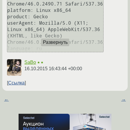
Chrome/46.0.2490.71 Safari/537.36

platform: Linux x86_64

product: Gecko

userAgent: Mozilla/5.0 (X11; 
Linux x86_64) AppleWebKit/537.36 
(KHTML, like Gecko) 
Chrome/46.0.2490.71 Safari/537.36

Развернуть
SaBo
★★
16.10.2015 16:43:44 +00:00
Ссылка
←
→