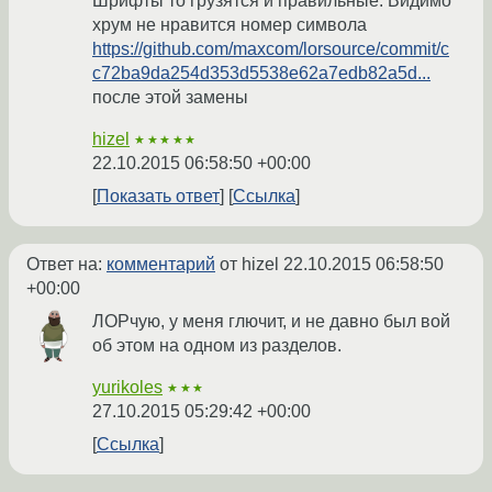
Шрифты то грузятся и правильные. Видимо
хрум не нравится номер символа
https://github.com/maxcom/lorsource/commit/c
c72ba9da254d353d5538e62a7edb82a5d...
после этой замены
hizel
★★★★★
22.10.2015 06:58:50 +00:00
Показать ответ
Ссылка
Ответ на:
комментарий
от hizel
22.10.2015 06:58:50
+00:00
ЛОРчую, у меня глючит, и не давно был вой
об этом на одном из разделов.
yurikoles
★★★
27.10.2015 05:29:42 +00:00
Ссылка