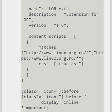
  "name": "LOR ext",

  "description": "Extension for 
LOR",

  "version": "1.0",

  "content_scripts": [

  {

      "matches": 
["http://www.linux.org.ru/*","htt
ps://www.linux.org.ru/*"],

      "css": ["true.css"]

  }

  ]

}

[class^="icon-"]:before, 
[class*=" icon-"]:before {

        display: inline 
!important;
