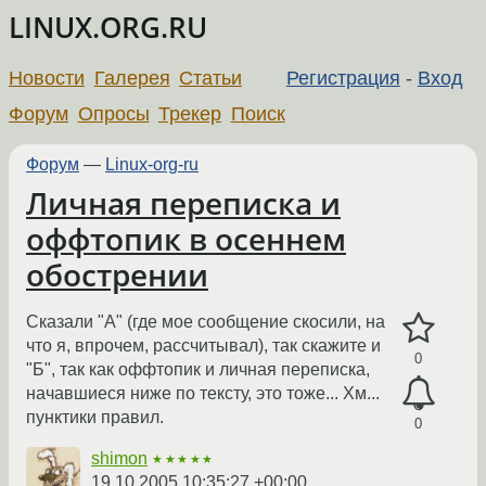
LINUX.ORG.RU
Новости
Галерея
Статьи
Регистрация
-
Вход
Форум
Опросы
Трекер
Поиск
Форум
—
Linux-org-ru
Личная переписка и
оффтопик в осеннем
обострении
Сказали "А" (где мое сообщение скосили, на
что я, впрочем, рассчитывал), так скажите и
0
"Б", так как оффтопик и личная переписка,
начавшиеся ниже по тексту, это тоже... Хм...
пунктики правил.
0
shimon
★★★★★
19.10.2005 10:35:27 +00:00