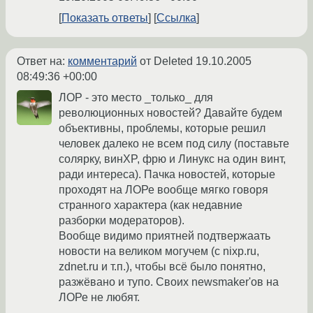
Показать ответы
Ссылка
Ответ на:
комментарий
от Deleted
19.10.2005
08:49:36 +00:00
ЛОР - это место _только_ для
революционных новостей? Давайте будем
объективны, проблемы, которые решил
человек далеко не всем под силу (поставьте
солярку, винXP, фрю и Линукс на один винт,
ради интереса). Пачка новостей, которые
проходят на ЛОРе вообще мягко говоря
странного характера (как недавние
разборки модераторов).
Вообще видимо приятней подтвержаать
новости на великом могучем (с nixp.ru,
zdnet.ru и т.п.), чтобы всё было понятно,
разжёвано и тупо. Своих newsmaker'ов на
ЛОРе не любят.