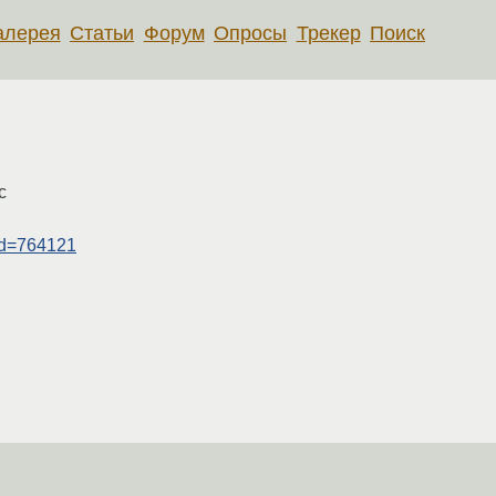
алерея
Статьи
Форум
Опросы
Трекер
Поиск
c
gid=764121