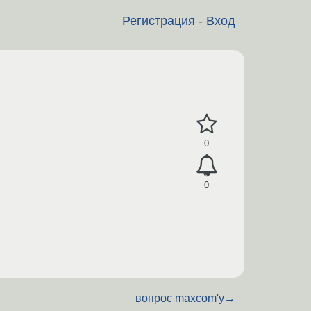
Регистрация
-
Вход
0
0
вопрос maxcom'у
→