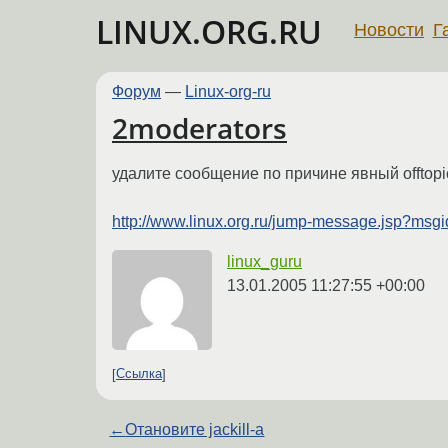
LINUX.ORG.RU
Новости
Г
Форум
—
Linux-org-ru
2moderators
удалите сообщение по причине явный offtopi
http://www.linux.org.ru/jump-message.jsp?ms
linux_guru
13.01.2005 11:27:55 +00:00
Ссылка
←
Отановите jackill-а