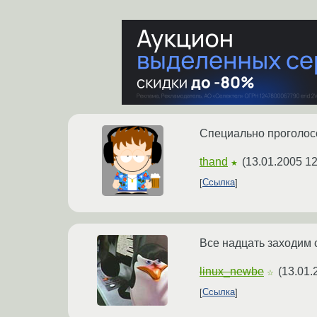
Специально проголосо
thand
(
13.01.2005 12
★
Ссылка
Все надцать заходим 
linux_newbe
(
13.01.
☆
Ссылка