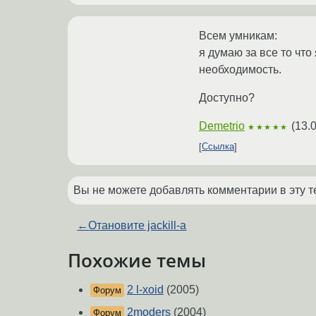
Всем умникам:
я думаю за все то что
необходимость.
Доступно?
Demetrio
(
13.
★★★★★
Ссылка
Вы не можете добавлять комментарии в эту т
←
Отановите jackill-а
Похожие темы
2 l-xoid
(2005)
Форум
2moders
(2004)
Форум