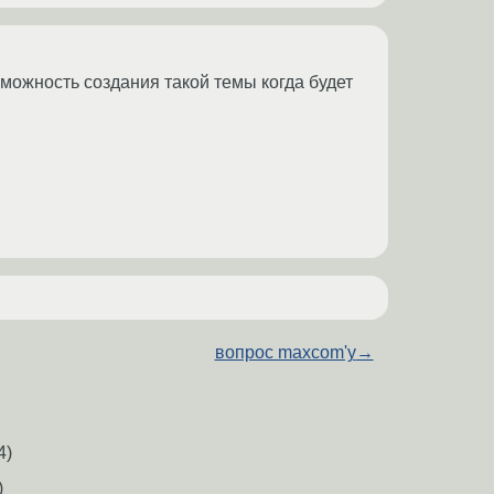
зможность создания такой темы когда будет
вопрос maxcom'у
→
4)
)