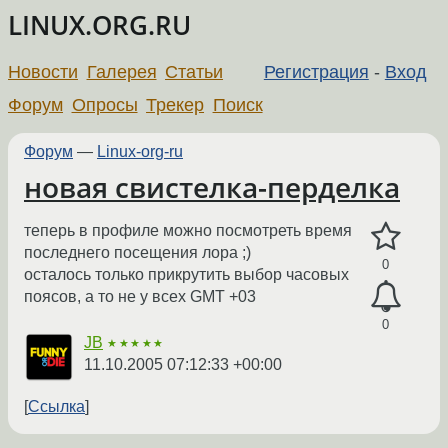
LINUX.ORG.RU
Новости
Галерея
Статьи
Регистрация
-
Вход
Форум
Опросы
Трекер
Поиск
Форум
—
Linux-org-ru
новая свистелка-перделка
теперь в профиле можно посмотреть время
последнего посещения лора ;)
0
осталось только прикрутить выбор часовых
поясов, а то не у всех GMT +03
0
JB
★★★★★
11.10.2005 07:12:33 +00:00
Ссылка