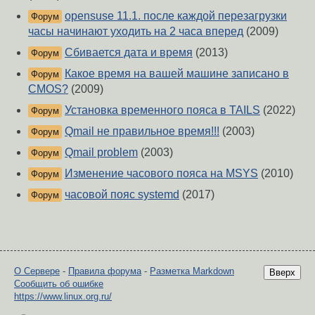
opensuse 11.1. после каждой перезагрузки
Форум
часы начинают уходить на 2 часа вперед
(2009)
Сбивается дата и время
(2013)
Форум
Какое время на вашей машине записано в
Форум
CMOS?
(2009)
Установка временного пояса в TAILS
(2022)
Форум
Qmail не правильное время!!!
(2003)
Форум
Qmail problem
(2003)
Форум
Изменение часового пояса на MSYS
(2010)
Форум
часовой пояс systemd
(2017)
Форум
О Сервере
-
Правила форума
-
Разметка Markdown
Вверх
Сообщить об ошибке
https://www.linux.org.ru/