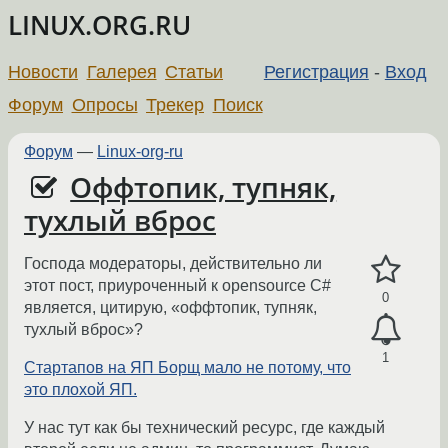
LINUX.ORG.RU
Новости
Галерея
Статьи
Регистрация
-
Вход
Форум
Опросы
Трекер
Поиск
Форум
—
Linux-org-ru
Оффтопик, тупняк,
тухлый вброс
Господа модераторы, действительно ли
этот пост, приуроченный к opensource C#
0
является, цитирую, «оффтопик, тупняк,
тухлый вброс»?
1
Стартапов на ЯП Борщ мало не потому, что
это плохой ЯП.
У нас тут как бы технический ресурс, где каждый