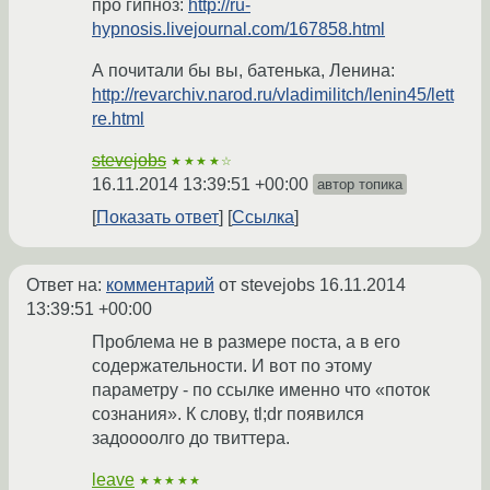
про гипноз:
http://ru-
hypnosis.livejournal.com/167858.html
А почитали бы вы, батенька, Ленина:
http://revarchiv.narod.ru/vladimilitch/lenin45/lett
re.html
stevejobs
★★★★☆
16.11.2014 13:39:51 +00:00
автор топика
Показать ответ
Ссылка
Ответ на:
комментарий
от stevejobs
16.11.2014
13:39:51 +00:00
Проблема не в размере поста, а в его
содержательности. И вот по этому
параметру - по ссылке именно что «поток
сознания». К слову, tl;dr появился
задоооолго до твиттера.
leave
★★★★★