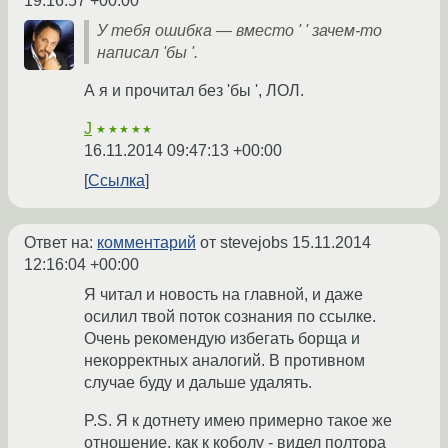
19:16:57 +00:00
У тебя ошибка — вместо ' ' зачем-то
написал 'бы '.
А я и прочитал без 'бы ', ЛОЛ.
J
★★★★★
16.11.2014 09:47:13 +00:00
Ссылка
Ответ на:
комментарий
от stevejobs
15.11.2014
12:16:04 +00:00
Я читал и новость на главной, и даже
осилил твой поток сознания по ссылке.
Очень рекомендую избегать борща и
некорректных аналогий. В противном
случае буду и дальше удалять.
P.S. Я к дотнету имею примерно такое же
отношение, как к коболу - видел полтора