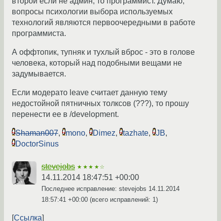
второй если не админ, то программист. Думаю,
вопросы психологии выбора используемых
технологий являются первоочередными в работе
программиста.
А оффтопик, тупняк и тухлый вброс - это в голове
человека, который над подобными вещами не
задумывается.
Если модерато leave считает данную тему
недостойной пятничных толксов (???), то прошу
перенести ее в /development.
Shaman007
,
mono
,
Dimez
,
tazhate
,
JB
,
DoctorSinus
stevejobs
★★★★☆
14.11.2014 18:47:51 +00:00
Последнее исправление: stevejobs
14.11.2014
18:57:41 +00:00
(всего исправлений: 1)
Ссылка