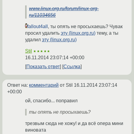
www.linux.org.ru/forum/linux-org-
ru/11034656
fallout4all
, ты опять не просыхаешь? Чувак
просил удалить
эту (linux.org.ru)
тему, а ты
удалил
эту (linux.org.ru)
Stil
★★★★★
16.11.2014 23:07:14 +00:00
Показать ответ
Ссылка
Ответ на:
комментарий
от Stil
16.11.2014 23:07:14
+00:00
ой, спасибо... поправил
ты опять не просыхаешь?
трезвым сюда не хожу! и да всё опера мини
виновата