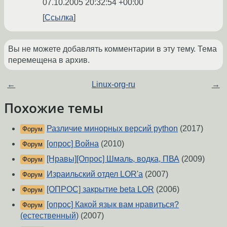
07.10.2005 20:32:54 +00:00
Ссылка
Вы не можете добавлять комментарии в эту тему. Тема
перемещена в архив.
←
Linux-org-ru
→
Похожие темы
Различие минорных версий python
(2017)
Форум
[опрос] Война
(2010)
Форум
[Нравы][Опрос] Шмаль, водка, ПВА
(2009)
Форум
Израильский отдел LOR'а
(2007)
Форум
[ОПРОС] закрытие beta LOR
(2006)
Форум
[опрос] Какой язык вам нравиться?
Форум
(естественный)
(2007)