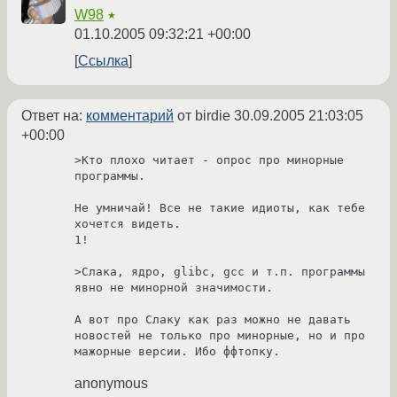
W98
★
01.10.2005 09:32:21 +00:00
Ссылка
Ответ на:
комментарий
от birdie
30.09.2005 21:03:05
+00:00
>Кто плохо читает - опрос про минорные 
программы.

Не умничай! Все не такие идиоты, как тебе 
хочется видеть.

1!

>Слака, ядро, glibc, gcc и т.п. программы 
явно не минорной значимости.

А вот про Слаку как раз можно не давать 
новостей не только про минорные, но и про 
мажорные версии. Ибо ффтопку.
anonymous