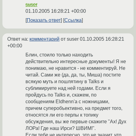
suser
01.10.2005 16:28:21 +00:00
Показать ответ
Ссылка
Ответ на:
комментарий
от suser
01.10.2005 16:28:21
+00:00
Блин, стоило только находить
действительно интересные документы! Я не
понимаю, не нравится - не комментируй. Не
читай. Сами же (да, да, ты, Миша) постите
всякую муть и пошлятину в Talks и
сублимируете над ней годами. Если я
пройдусь по Talks и, скажем, по
сообщениям Eldhenn'a с ножницами,
причем суперобъективно, на предмет того,
относятся ли его перлы к топику
обсуждения, вы же первые скажите "Ах! Дух
ЛОРа! Где наш Ирси? ШВИМ!".
Если тебе не интересно, это не значит, что