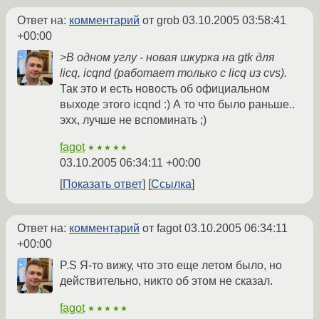
Ответ на:
комментарий
от grob
03.10.2005 03:58:41
+00:00
>В одном углу - новая шкурка на gtk для
licq, icqnd (работает только с licq из cvs).
Так это и есть новость об официальном
выходе этого icqnd :) А то что было раньше..
эхх, лучше не вспоминать ;)
fagot
★★★★★
03.10.2005 06:34:11 +00:00
Показать ответ
Ссылка
Ответ на:
комментарий
от fagot
03.10.2005 06:34:11
+00:00
P.S Я-то вижу, что это еще летом было, но
действительно, никто об этом не сказал.
fagot
★★★★★