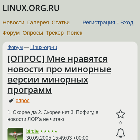
LINUX.ORG.RU
Новости
Галерея
Статьи
Регистрация
-
Вход
Форум
Опросы
Трекер
Поиск
Форум
—
Linux-org-ru
[ОПРОС] Мне нравятся
новости про минорные
версии минорных
программ
опрос
1. Скорее да 2. Скорее нет 3. Пофигу, я
новости ЛОР'a не читаю
0
birdie
★★★★★
30.09.2005 15:49:03 +00:00