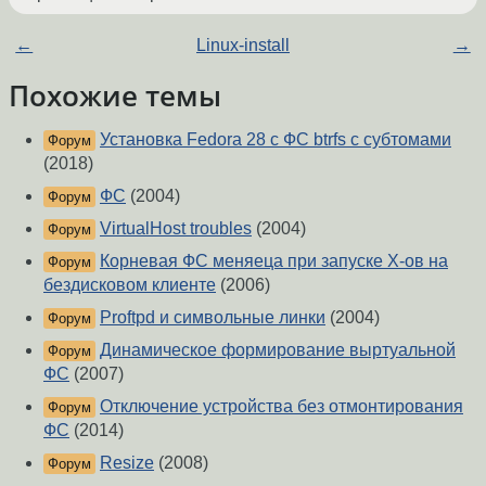
←
Linux-install
→
Похожие темы
Установка Fedora 28 с ФС btrfs с субтомами
Форум
(2018)
ФС
(2004)
Форум
VirtualHost troubles
(2004)
Форум
Корневая ФС меняеца при запуске Х-ов на
Форум
бездисковом клиенте
(2006)
Рroftpd и символьные линки
(2004)
Форум
Динамическое формирование выртуальной
Форум
ФС
(2007)
Отключение устройства без отмонтирования
Форум
ФС
(2014)
Resize
(2008)
Форум