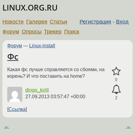
LINUX.ORG.RU
Новости
Галерея
Статьи
Регистрация
-
Вход
Форум
Опросы
Трекер
Поиск
Форум
—
Linux-install
Фс
Какая фс лучше справляется со сбоями, на
корень? И что поставить на home?
0
dingo_kirill
27.09.2013 03:57:47 +00:00
2
Ссылка
←
→