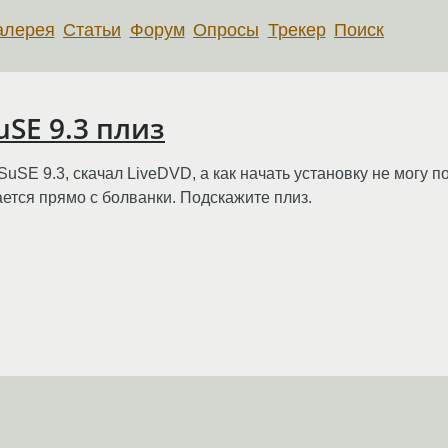
алерея
Статьи
Форум
Опросы
Трекер
Поиск
SE 9.3 плиз
SE 9.3, скачал LiveDVD, а как начать установку не могу поня
ется прямо с болванки. Подскажите плиз.