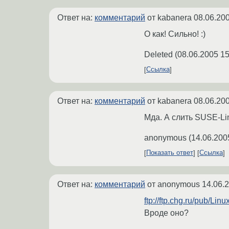
Ответ на:
комментарий
от kabanera
08.06.200
О как! Сильно! :)
Deleted
(
08.06.2005 15
Ссылка
Ответ на:
комментарий
от kabanera
08.06.200
Мда. А слить SUSE-Lin
anonymous
(
14.06.200
Показать ответ
Ссылка
Ответ на:
комментарий
от anonymous
14.06.
ftp://ftp.chg.ru/pub/L
Вроде оно?