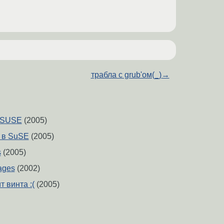
трабла с grub'ом(_)
→
 SUSE
(2005)
 в SuSE
(2005)
s
(2005)
ages
(2002)
т винта :(
(2005)