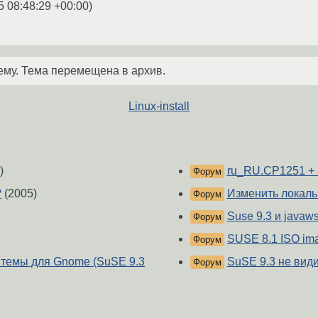
5 08:48:29 +00:00
)
ему. Тема перемещена в архив.
Linux-install
)
ru_RU.CP1251 +
Форум
?
(2005)
Изменить локаль
Форум
Suse 9.3 и javaw
Форум
SUSE 8.1 ISO im
Форум
 темы для Gnome (SuSE 9.3
SuSE 9.3 не види
Форум