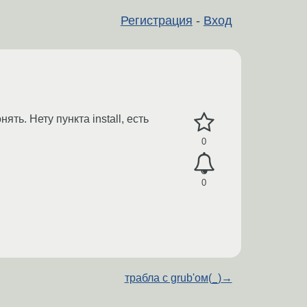
Регистрация
-
Вход
ть. Нету пункта install, есть
0
0
трабла с grub'ом(_)
→