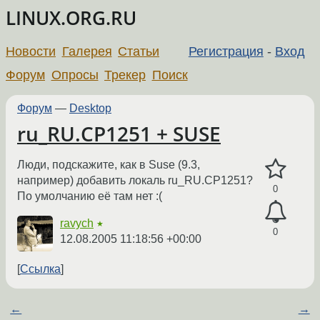
LINUX.ORG.RU
Новости
Галерея
Статьи
Регистрация
-
Вход
Форум
Опросы
Трекер
Поиск
Форум
—
Desktop
ru_RU.CP1251 + SUSE
Люди, подскажите, как в Suse (9.3,
например) добавить локаль ru_RU.CP1251?
0
По умолчанию её там нет :(
ravych
★
0
12.08.2005 11:18:56 +00:00
Ссылка
←
→