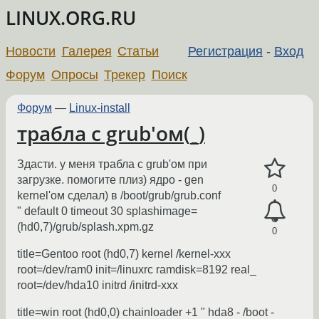
LINUX.ORG.RU
Новости
Галерея
Статьи
Регистрация
-
Вход
Форум
Опросы
Трекер
Поиск
Форум
—
Linux-install
трабла с grub'ом(_)
Здасти. у меня трабла с grub'ом при
загрузке. помогите плиз) ядро - gen
0
kernel'ом сделал) в /boot/grub/grub.conf
" default 0 timeout 30 splashimage=
(hd0,7)/grub/splash.xpm.gz
0
title=Gentoo root (hd0,7) kernel /kernel-xxx
root=/dev/ram0 init=/linuxrc ramdisk=8192 real_
root=/dev/hda10 initrd /initrd-xxx
title=win root (hd0,0) chainloader +1 " hda8 - /boot -