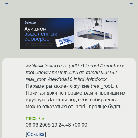
←
→
>>title=Gentoo root (hd0,7) kernel /kernel-xxx
root=/dev/ram0 init=/linuxrc ramdisk=8192
real_root=/dev/hda10 initrd /initrd-xxx
Параметры какие-то жуткие (real_root...).
Почитай доки по пораметрам и пропиши их
вручную. Да, если под себя собираешь
можно отказаться от initrd - пролще будет.
mrco
★★
08.06.2005 19:24:48 +00:00
Ссылка