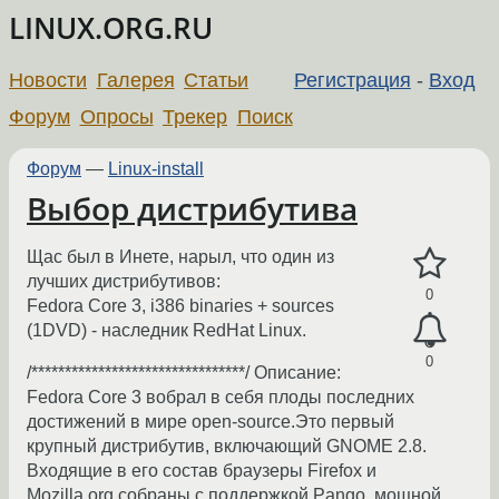
LINUX.ORG.RU
Новости
Галерея
Статьи
Регистрация
-
Вход
Форум
Опросы
Трекер
Поиск
Форум
—
Linux-install
Выбор дистрибутива
Щас был в Инете, нарыл, что один из
лучших дистрибутивов:
0
Fedora Core 3, i386 binaries + sources
(1DVD) - наследник RedHat Linux.
0
/********************************/ Описание:
Fedora Core 3 вобрал в себя плоды последних
достижений в мире open-source.Это первый
крупный дистрибутив, включающий GNOME 2.8.
Входящие в его состав браузеры Firefox и
Mozilla.org собраны с поддержкой Pango, мощной