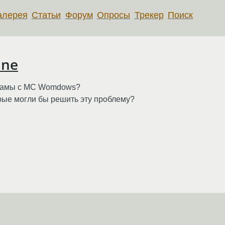
алерея
Статьи
Форум
Опросы
Трекер
Поиск
ine
ограмы с MC Womdows?
рые могли бы решить эту проблему?