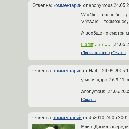
Ответ на:
комментарий
от anonymous
24.05.
Win4lin -- очень быст
VmWare -- тормознее,
А вообще-то смотри ме
Harliff
(
24.05.
★★★★★
Показать ответ
Ссылка
Ответ на:
комментарий
от Harliff
24.05.2005 1
у меня ядро 2.6.9.11 
anonymous
(
24.05.200
Ссылка
Ответ на:
комментарий
от dn2010
24.05.2005
Блин, Данил, опередил