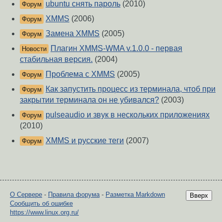
ubuntu снять пароль
(2010)
Форум
XMMS
(2006)
Форум
Замена XMMS
(2005)
Форум
Плагин XMMS-WMA v.1.0.0 - первая
Новости
стабильная версия.
(2004)
Проблема с XMMS
(2005)
Форум
Как запустить процесс из терминала, чтоб при
Форум
закрытии терминала он не убивался?
(2003)
pulseaudio и звук в нескольких приложениях
Форум
(2010)
XMMS и русские теги
(2007)
Форум
О Сервере
-
Правила форума
-
Разметка Markdown
Вверх
Сообщить об ошибке
https://www.linux.org.ru/