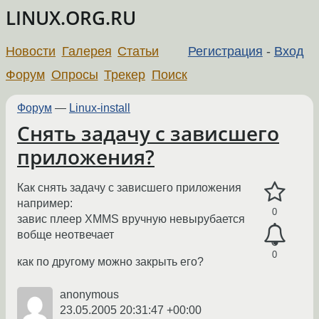
LINUX.ORG.RU
Новости
Галерея
Статьи
Регистрация
-
Вход
Форум
Опросы
Трекер
Поиск
Форум
—
Linux-install
Снять задачу с зависшего
приложения?
Как снять задачу с зависшего приложения
например:
0
завис плеер XMMS вручную невырубается
вобще неотвечает
0
как по другому можно закрыть его?
anonymous
23.05.2005 20:31:47 +00:00