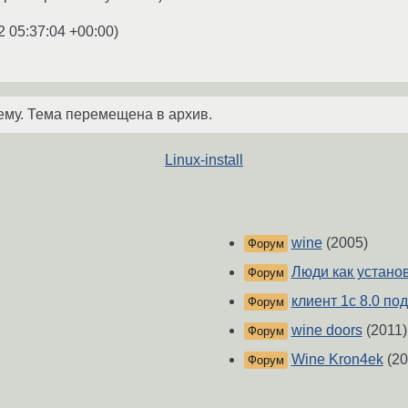
2 05:37:04 +00:00
)
ему. Тема перемещена в архив.
Linux-install
wine
(2005)
Форум
Люди как установ
Форум
клиент 1c 8.0 под
Форум
wine doors
(2011)
Форум
Wine Kron4ek
(20
Форум