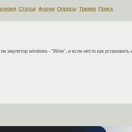
алерея
Статьи
Форум
Опросы
Трекер
Поиск
 ли эмулятор windows - "Wine", и если нет,то как установить