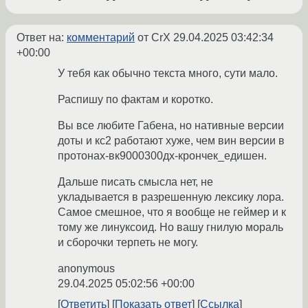
Ответ на:
комментарий
от CrX
29.04.2025 03:42:34
+00:00
У тебя как обычно текста много, сути мало.
Распишу по фактам и коротко.
Вы все любите Габена, но нативные версии
доты и кс2 работают хуже, чем вин версии в
протонах-вк9000300дх-крончек_едишен.
Дальше писать смысла нет, не
укладывается в разрешенную лексику лора.
Самое смешное, что я вообще не геймер и к
тому же линуксоид. Но вашу гнилую мораль
и сборочки терпеть не могу.
anonymous
29.04.2025 05:02:56 +00:00
Ответить
Показать ответ
Ссылка