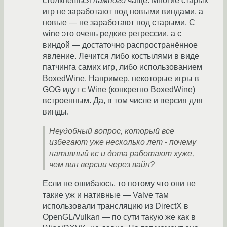
столкнёшься
намного
чаще. Многие старых
игр не заработают под новыми виндами, а
новые — не заработают под старыми. С
wine это очень редкие регрессии, а с
виндой — достаточно распространённое
явление. Лечится либо костылями в виде
патчинга самих игр, либо использованием
BoxedWine. Например, некоторые игры в
GOG идут с Wine (конкретно BoxedWine)
встроенным. Да, в том числе и версия для
винды.
Неудобный вопрос, который все
избегают уже несколько лет - почему
нативный кс и дота работают хуже,
чем вин версии через вайн?
Если не ошибаюсь, то потому что они не
такие уж и нативные — Valve там
использовали трансляцию из DirectX в
OpenGL/Vulkan — по сути такую же как в