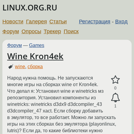
LINUX.ORG.RU
Новости
Галерея
Статьи
Регистрация
-
Вход
Форум
Опросы
Трекер
Поиск
Форум
—
Games
Wine Kron4ek
wine
,
сборка
Народ нужна помощь. Не запускаются
многие игры на сборках wine от Kron4ek.
0
Что делал я: Установил wine и winetricks мз
репозитория. Установил компоненты из
winetricks: winetricks d3dx9 d3dcompiler_43
1
d3dcompiler_47 xact. Если сборку добавить
в эмулятор, то все работает. Можно ли запускать
игры на этих сборках без эмулятора (playonlinux,
lutris)? Если да, то какие библиотеки нужно