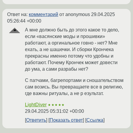
Ответ на:
комментарий
от anonymous
29.04.2025
05:26:44 +00:00
А мне должно быть до этого какое то дело,
если «васянские моды и прошивки»
работают, а оргинальное говно - нет? Мне
ехать, а не шашечки. И сборки Крончека
прекрасны именно потому что удобны и
работают. Почему Крончек может довести
до ума, а сами разрабы нет?
С патчами, багрепортами и сношательством
сам возись. Вы превращаете все в религию,
где важны ритуалы, а не р езультат.
LightDiver
★★★★★
29.04.2025 05:31:02 +00:00
Ответить
Показать ответ
Ссылка