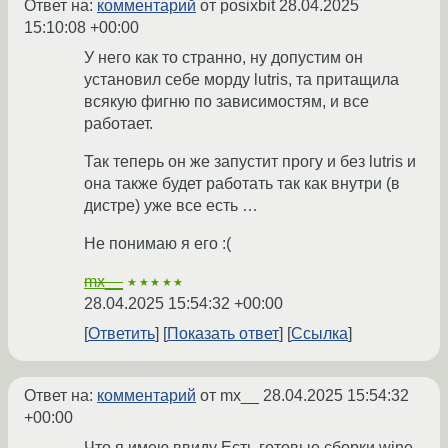
Ответ на:
комментарий
от posixbit
28.04.2025
15:10:08 +00:00
У него как то странно, ну допустим он
установил себе морду lutris, та притащила
всякую фигню по зависимостям, и все
работает.
Так теперь он же запустит прогу и без lutris и
она также будет работать так как внутри (в
дистре) уже все есть …
Не понимаю я его :(
mx__
★★★★★
28.04.2025 15:54:32 +00:00
Ответить
Показать ответ
Ссылка
Ответ на:
комментарий
от mx__
28.04.2025 15:54:32
+00:00
Что я имею ввиду Есть готовые сборки wine