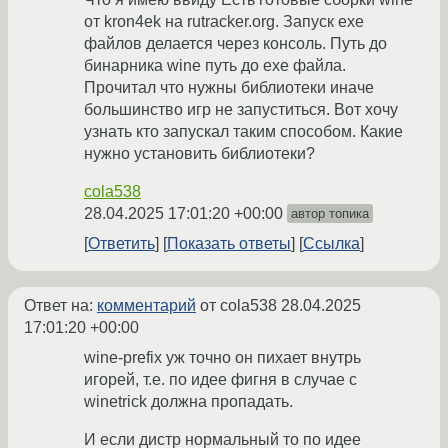
от kron4ek на rutracker.org. Запуск exe
файлов делается через консоль. Путь до
бинарника wine путь до exe файла.
Прочитал что нужны библиотеки иначе
большинство игр не запуститься. Вот хочу
узнать кто запускал таким способом. Какие
нужно установить библиотеки?
cola538
28.04.2025 17:01:20 +00:00
автор топика
Ответить
Показать ответы
Ссылка
Ответ на:
комментарий
от cola538
28.04.2025
17:01:20 +00:00
wine-prefix уж точно он пихает внутрь
игорей, т.е. по идее фигня в случае с
winetrick должна пропадать.
И если дистр нормальный то по идее