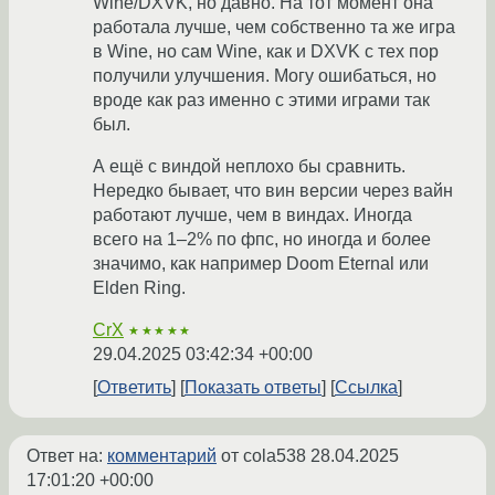
Wine/DXVK, но давно. На тот момент она
работала лучше, чем собственно та же игра
в Wine, но сам Wine, как и DXVK с тех пор
получили улучшения. Могу ошибаться, но
вроде как раз именно с этими играми так
был.
А ещё с виндой неплохо бы сравнить.
Нередко бывает, что вин версии через вайн
работают лучше, чем в виндах. Иногда
всего на 1–2% по фпс, но иногда и более
значимо, как например Doom Eternal или
Elden Ring.
CrX
★★★★★
29.04.2025 03:42:34 +00:00
Ответить
Показать ответы
Ссылка
Ответ на:
комментарий
от cola538
28.04.2025
17:01:20 +00:00