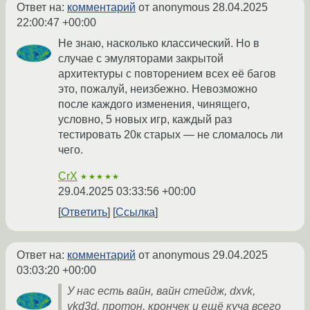
Ответ на:
комментарий
от anonymous
28.04.2025
22:00:47 +00:00
Не знаю, насколько классический. Но в
случае с эмуляторами закрытой
архитектуры с повторением всех её багов
это, пожалуй, неизбежно. Невозможно
после каждого изменения, чинящего,
условно, 5 новых игр, каждый раз
тестировать 20к старых — не сломалось ли
чего.
CrX
★★★★★
29.04.2025 03:33:56 +00:00
Ответить
Ссылка
Ответ на:
комментарий
от anonymous
29.04.2025
03:03:20 +00:00
У нас есть вайн, вайн стейдж, dxvk,
vkd3d, протон, крончек и ещё куча всего