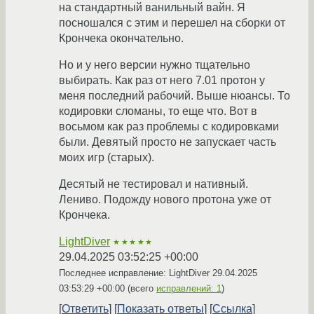
на стандартный ванильный вайн. Я
посношался с этим и перешел на сборки от
Крончека окончательно.
Но и у него версии нужно тщательно
выбирать. Как раз от него 7.01 протон у
меня последний рабочий. Выше нюансы. То
кодировки сломаны, то еще что. Вот в
восьмом как раз проблемы с кодировками
были. Девятый просто не запускает часть
моих игр (старых).
Десятый не тестировал и нативный.
Лениво. Подожду нового протона уже от
Крончека.
LightDiver
★★★★★
29.04.2025 03:52:25 +00:00
Последнее исправление: LightDiver
29.04.2025
03:53:29 +00:00
(всего
исправлений: 1
)
Ответить
Показать ответы
Ссылка