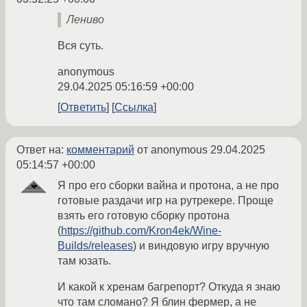
Лениво
Вся суть.
anonymous
29.04.2025 05:16:59 +00:00
Ответить
Ссылка
Ответ на:
комментарий
от anonymous
29.04.2025
05:14:57 +00:00
Я про его сборки вайна и протона, а не про
готовые раздачи игр на рутрекере. Проще
взять его готовую сборку протона
(
https://github.com/Kron4ek/Wine-
Builds/releases
) и виндовую игру вручную
там юзать.
И какой к хренам багрепорт? Откуда я знаю
что там сломано? Я блин фермер, а не