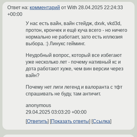
Ответ на:
комментарий
от With
28.04.2025 22:24:33
+00:00
У нас есть вайн, вайн стейдж, dxvk, vkd3d,
протон, крончек и ещё куча всего - но ничего
нормально не работает, зато есть иллюзия
выбора. :) Линукс гейминг.
Неудобный вопрос, который все избегают
уже несколько лет - почему нативный кс и
дота работают хуже, чем вин версии через
вайн?
Почему нет лиги легенд и валоранта с тфт
спрашивать не буду, там античит.
anonymous
29.04.2025 03:03:20 +00:00
Ответить
Показать ответы
Ссылка