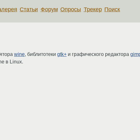
алерея
Статьи
Форум
Опросы
Трекер
Поиск
лятора
wine
, библитотеки
gtk+
и графического редактора
gim
e в Linux.