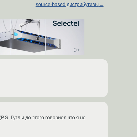
source-based дистрибутивы
→
.S. Гугл и до этого говориол что я не