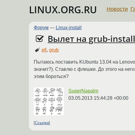
LINUX.ORG.RU
Новости
Г
Форум
—
Linux-install
Вылет на grub-insta
efi
,
grub
Пытаюсь поставить KUbuntu 13.04 на Lenovo 
значит?). Ставлю с флешки. До этого на него
этим бороться?
SuperNapalm
03.05.2013 15:44:28 +00:00
Ссылка