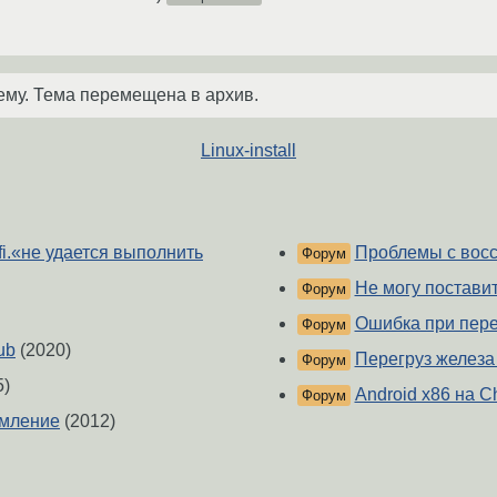
ему. Тема перемещена в архив.
Linux-install
fi.«не удается выполнить
Проблемы с восс
Форум
Не могу поставит
Форум
Ошибка при перен
Форум
ub
(2020)
Перегруз железа
Форум
5)
Android x86 на C
Форум
рмление
(2012)