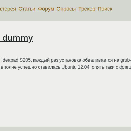
алерея
Статьи
Форум
Опросы
Трекер
Поиск
ll dummy
ideapad S205, каждый раз установка обваливается на grub-
 вполне успешно ставилась Ubuntu 12.04, опять таки с флеш