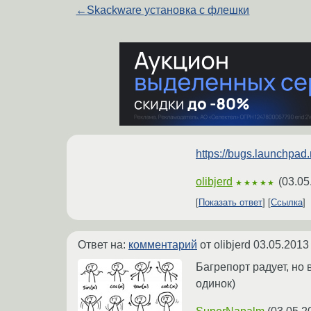
←
Skackware установка с флешки
https://bugs.launchpad
olibjerd
(
03.05
★★★★★
Показать ответ
Ссылка
Ответ на:
комментарий
от olibjerd
03.05.2013
Багрепорт радует, но 
одинок)