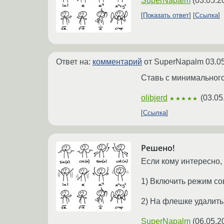
SuperNapalm
(
03.05.2
Показать ответ
Ссылка
Ответ на:
комментарий
от SuperNapalm
03.0
Ставь с минимального
olibjerd
(
03.05
★★★★★
Ссылка
Решено!
Если кому интересно,
1) Включить режим со
2) На флешке удалить
SuperNapalm
(
06.05.2