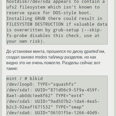
hostdisk//dev/sda appears to contain a 
ufs2 filesystem which isn't known to 
reserve space for DOS-style boot.  
Installing GRUB there could result in 
FILESYSTEM DESTRUCTION if valuable data 
is overwritten by grub-setup (--skip-
fs-probe disables this check, use at 
your own risk).
До установки минта, прошелся по диску gparted'ом,
создал заново msdos таблицу разделов, но как
видно это не очень помогло. Разделы сейчас вот
такие:
mint / # blkid

/dev/loop0: TYPE="squashfs" 

/dev/sda1: UUID="871d06c9-5f9a-459f-
8ae1-ab0dc1ee8f62" TYPE="ext4" 

/dev/sda5: UUID="9ad507b2-1da4-4ea5-
b2c3-92eaf1671532" TYPE="swap" 

/dev/sda6: UUID="06101f5e-1266-40d9-