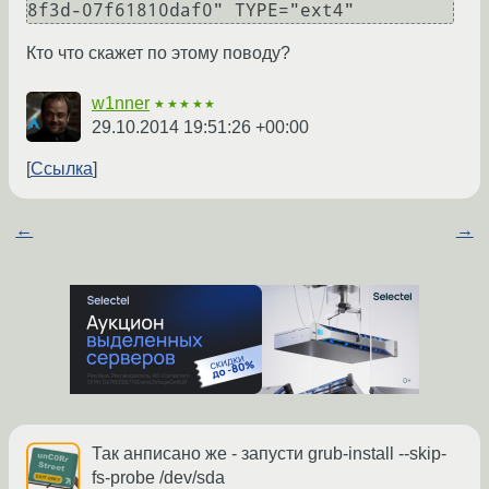
8f3d-07f61810daf0" TYPE="ext4" 
Кто что скажет по этому поводу?
w1nner
★★★★★
29.10.2014 19:51:26 +00:00
Ссылка
←
→
Так анписано же - запусти grub-install --skip-
fs-probe /dev/sda