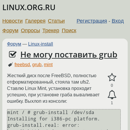
LINUX.ORG.RU
Новости
Галерея
Статьи
Регистрация
-
Вход
Форум
Опросы
Трекер
Поиск
Форум
—
Linux-install
Не могу поставить grub
freebsd
,
grub
,
mint
Жесткий диск после FreeBSD, полностью
отформатированный, стояла там ufs2.
0
Ставлю Linux Mint, установка проходит
успешно, при установке граба вываливает
ошибку. Выхлоп из консоли:
1
mint / # grub-install /dev/sda

Installing for i386-pc platform.

grub-install.real: error: 