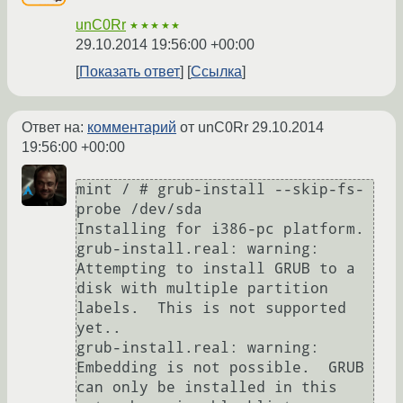
unC0Rr
★★★★★
29.10.2014 19:56:00 +00:00
Показать ответ
Ссылка
Ответ на:
комментарий
от unC0Rr
29.10.2014
19:56:00 +00:00
mint / # grub-install --skip-fs-
probe /dev/sda

Installing for i386-pc platform.

grub-install.real: warning: 
Attempting to install GRUB to a 
disk with multiple partition 
labels.  This is not supported 
yet..

grub-install.real: warning: 
Embedding is not possible.  GRUB 
can only be installed in this 