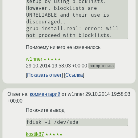
setup by using blocklists.  
However, blocklists are 
UNRELIABLE and their use is 
discouraged..

grub-install.real: error: will 
По-моему ничего не изменилось.
w1nner
★★★★★
29.10.2014 19:58:03 +00:00
автор топика
Показать ответ
Ссылка
Ответ на:
комментарий
от w1nner
29.10.2014 19:58:03
+00:00
Покажите вывод:
kostik87
★★★★★