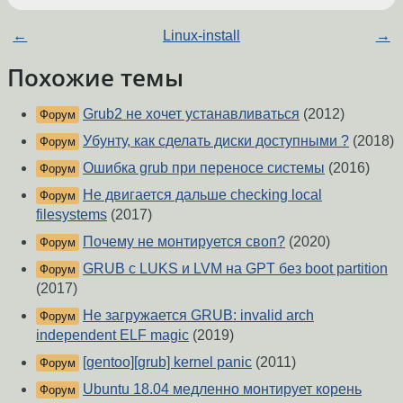
←
Linux-install
→
Похожие темы
Grub2 не хочет устанавливаться
(2012)
Форум
Убунту, как сделать диски доступными ?
(2018)
Форум
Ошибка grub при переносе системы
(2016)
Форум
Не двигается дальше checking local
Форум
filesystems
(2017)
Почему не монтируется своп?
(2020)
Форум
GRUB с LUKS и LVM на GPT без boot partition
Форум
(2017)
Не загружается GRUB: invalid arch
Форум
independent ELF magic
(2019)
[gentoo][grub] kernel panic
(2011)
Форум
Ubuntu 18.04 медленно монтирует корень
Форум