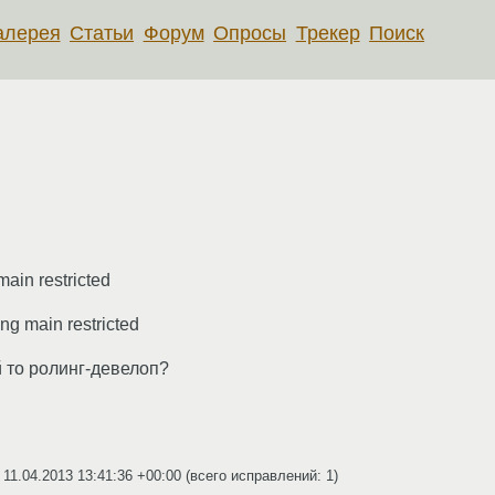
алерея
Статьи
Форум
Опросы
Трекер
Поиск
main restricted
ing main restricted
й то ролинг-девелоп?
o
11.04.2013 13:41:36 +00:00
(всего исправлений: 1)