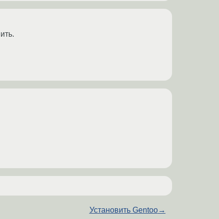
ить.
Установить Gentoo
→