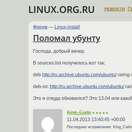
LINUX.ORG.RU
Новости
Г
Форум
—
Linux-install
Поломал убунту
Господа, добрый вечер.
В sources.list получилось вот так:
deb
http://ru.archive.ubuntu.com/ubuntu/
raring 
deb-src
http://ru.archive.ubuntu.com/ubuntu/
rar
Это я откуда обновился? Это 13.04 или како
King_Carlo
★★★★★
11.04.2013 13:40:45 +00:00
Последнее исправление: King_Carl